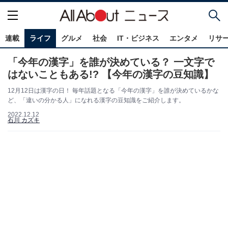
連載
ライフ
グルメ
社会
IT・ビジネス
エンタメ
リサ
「今年の漢字」を誰が決めている？ 一文字で
はないこともある!? 【今年の漢字の豆知識】
12月12日は漢字の日！ 毎年話題となる「今年の漢字」を誰が決めているかな
ど、「違いの分かる人」になれる漢字の豆知識をご紹介します。
2022.12.12
石川 カズキ