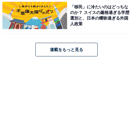
歴代で一番多かった「今年の漢字」1位は？
「移民」に冷たいのはどっちな
のか？ スイスの厳格過ぎる学歴
選別と、日本の曖昧過ぎる外国
過去27回の中で、最も多く「今年の漢字」1位に選ばれ
人政策
た漢字とは、何かご存じでしょうか。
連載をもっと見る
正解は「金」。やはり人間カネなのか、と落ち込まない
でください。そういう意味もありますが、大きくは五輪
の影響です。
日本人選手の金メダルに感動した人々によって投票が集
まり、2000年（シドニー）、2012年（ロンドン）、
2016年（リオ）、2021年（東京）と、定期的に1位を獲
得。書きなれているはずなので、おそらく住職が最も得
意としている漢字も「金」でしょう。