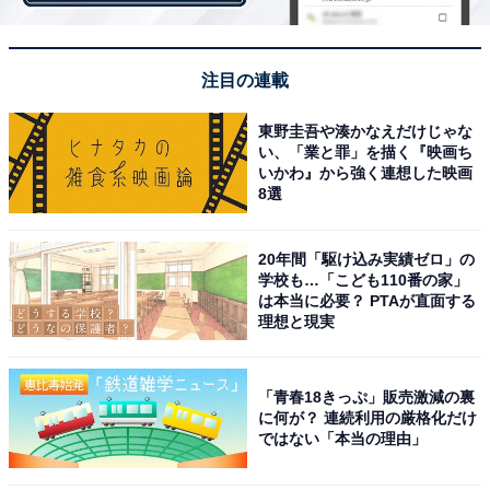
文字ぜんぶを大きく書いてもらえたら、啓蒙できると思
うのですが……！
注目の連載
東野圭吾や湊かなえだけじゃな
い、「業と罪」を描く『映画ち
いかわ』から強く連想した映画
8選
20年間「駆け込み実績ゼロ」の
学校も…「こども110番の家」
は本当に必要？ PTAが直面する
理想と現実
「青春18きっぷ」販売激減の裏
に何が？ 連続利用の厳格化だけ
ではない「本当の理由」