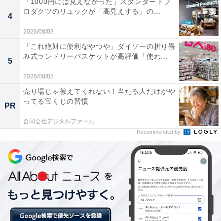
「1000円には見えなかった」スタンダードプ
「今年の漢字」は一文字ではない!?
ロダクツのリュックが「高見えする」の...
4
実は、毎年発表されている「今年の漢字」は一文字では
2026/08/03
なく、二十文字あります。
「これ絶対に便利なやつや」ダイソーの折り畳
み式ランドリーバスケットが高評価「使わ...
5
2026/08/03
どういうことかというと、公募によって集まった1位の
売り場じゃ教えてくれない！当たる人だけがや
漢字だけでなく、20位までの漢字すべてを含めて「今年
ってる宝くじの習慣
PR
の漢字」だからです。公式HPでも、20位までを「今年
の漢字」として発表しています。
合同会社デジタルファーム
Recommended by
ただ、清水寺で大々的に揮毫して発表するのは1位の漢
字のみ。これでは一文字しかないように思われても仕方
ないですよね。
師走の忙しいときに大変だとは思いますが、住職に二十