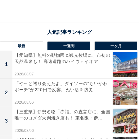
ぜひ応募しましょう。選挙と同じで、参加しないと変え
られません。
最新
一週間
一ヶ月
【愛知県】無料の動物園＆観光牧場に、市初の
天然温泉も！ 高速道路のハイウェイオア...
1
2026/08/07
「やっと巡り会えたよ」ダイソーの“ちいかわ
ポーチ”が220円で反響。ぬい活＆防災...
2
2026/08/06
【三重県】伊勢名物「赤福」の直営店に、全国
唯一のコメダ大判焼き店も！ 東名阪・伊...
3
2026/08/06