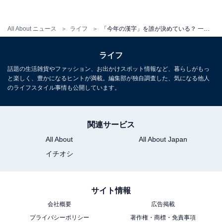
ただ、応募している人たちも「もう金はいいだろ」とい
All About ニュース
ライフ
「今年の漢字」を誰が決めている？ 一文字ではないこともある!? 【今年の漢字の豆知識】
う気持ちがあるのか、2021年は第1位の「金」（1万422
票）に対して、第2位が五輪の「輪」（1万304票）と、
ライフ
僅差に迫る結果になりました！
話題の生活雑貨やファッション、お出かけスポット情報など、暮らしがもっ
と楽しく、豊かになるヒントが満載。編集部が独自調査した、気になる他人
のライフスタイル事情も公開しています。
次の五輪には、ついに「金の黄金時代」が終わるかもし
れません……！
関連サービス
All About
All About Japan
【おすすめ記事】
イチオシ
・
2022年「今年の漢字」といえば？ 3位「忙」、2位
サイト情報
「転」、1位は……【200人に調査】
会社概要
広告掲載
・
プライバシーポリシー
著作権・商標・免責事項
医師が選ぶ「今年の漢字2022」 3位「乱」、2位