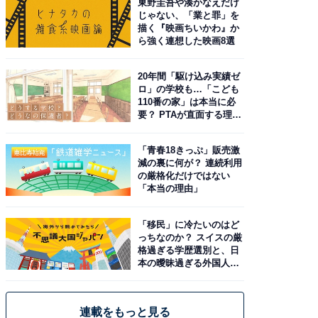
東野圭吾や湊かなえだけ
じゃない、「業と罪」を
描く『映画ちいかわ』か
ら強く連想した映画8選
20年間「駆け込み実績ゼ
ロ」の学校も…「こども
110番の家」は本当に必
要？ PTAが直面する理想
と現実
「青春18きっぷ」販売激
減の裏に何が？ 連続利用
の厳格化だけではない
「本当の理由」
「移民」に冷たいのはど
っちなのか？ スイスの厳
格過ぎる学歴選別と、日
本の曖昧過ぎる外国人政
策
連載をもっと見る