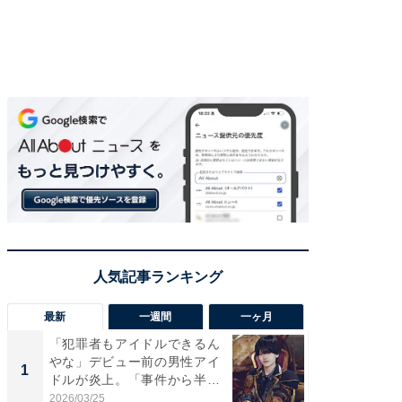
最新
一週間
一ヶ月
「犯罪者もアイドルできるん
「さす
やな」デビュー前の男性アイ
は」高
1
1
ドルが炎上。「事件から半年
災地を
も...
「カ...
2026/03/25
2026/08/0