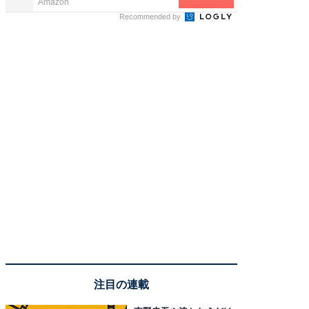
Amazon
FINCHI o
Recommended by
注目の連載