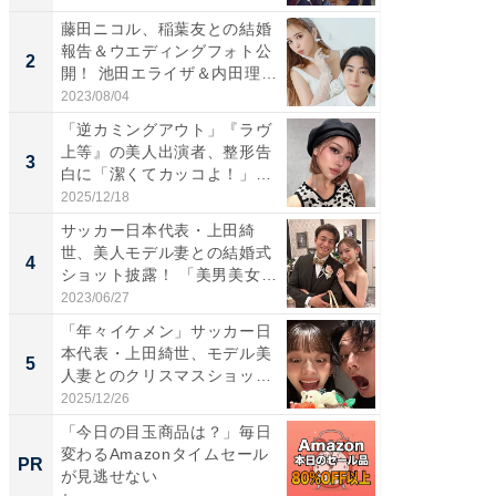
藤田ニコル、稲葉友との結婚
「女の
報告＆ウエディングフォト公
介、バ
2
2
開！ 池田エライザ＆内田理
らのプレ
央...
愛...
2023/08/04
2026/08/0
「逆カミングアウト」『ラヴ
「脚が
上等』の美人出演者、整形告
横川尚
3
3
白に「潔くてカッコよ！」
ムキな姿
「好...
刃...
2025/12/18
2026/08/0
サッカー日本代表・上田綺
「え、
世、美人モデル妻との結婚式
芸人、2
4
4
ショット披露！ 「美男美女」
エットに
「...
2023/06/27
2026/08/0
「年々イケメン」サッカー日
「脳がバ
本代表・上田綺世、モデル美
装姿が話
5
5
人妻とのクリスマスショット
のお父さ
に...
2025/12/26
2026/08/0
「今日の目玉商品は？」毎日
【西野
変わるAmazonタイムセール
を追求
PR
PR
が見逃せない
は