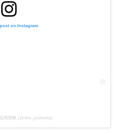
 post on Instagram
y 吉岡里帆 (@riho_yoshioka)