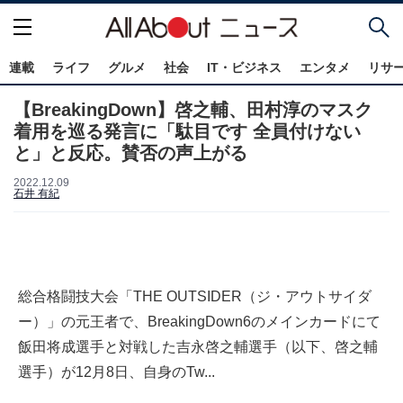
連載
ライフ
グルメ
社会
IT・ビジネス
エンタメ
リサ
【BreakingDown】啓之輔、田村淳のマスク
着用を巡る発言に「駄目です 全員付けない
と」と反応。賛否の声上がる
2022.12.09
石井 有紀
総合格闘技大会「THE OUTSIDER（ジ・アウトサイダ
ー）」の元王者で、BreakingDown6のメインカードにて
飯田将成選手と対戦した吉永啓之輔選手（以下、啓之輔
選手）が12月8日、自身のTw...