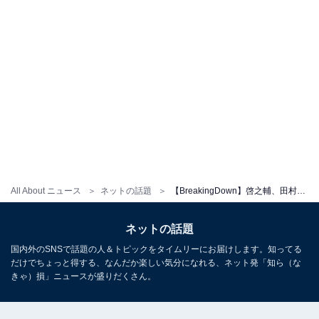
All About ニュース
ネットの話題
【BreakingDown】啓之輔、田村淳のマスク着用を巡る発言に「駄目です 全員付けないと」と反応。賛否の声上がる
ネットの話題
国内外のSNSで話題の人＆トピックをタイムリーにお届けします。知ってる
だけでちょっと得する、なんだか楽しい気分になれる、ネット発「知ら（な
きゃ）損」ニュースが盛りだくさん。