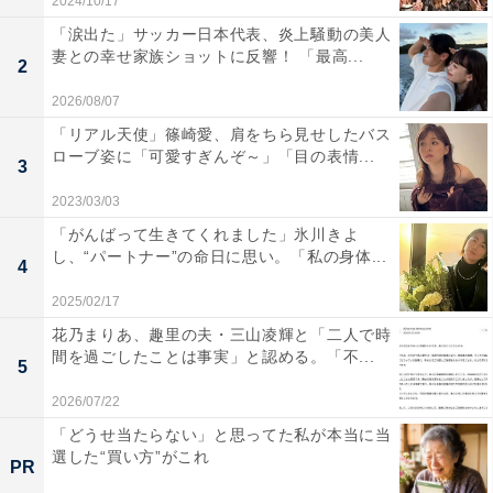
2024/10/17
「涙出た」サッカー日本代表、炎上騒動の美人
妻との幸せ家族ショットに反響！ 「最高...
2
2026/08/07
「リアル天使」篠崎愛、肩をちら見せしたバス
ローブ姿に「可愛すぎんぞ～」「目の表情...
3
2023/03/03
「がんばって生きてくれました」氷川きよ
し、“パートナー”の命日に思い。「私の身体...
4
2025/02/17
花乃まりあ、趣里の夫・三山凌輝と「二人で時
間を過ごしたことは事実」と認める。「不...
5
2026/07/22
「どうせ当たらない」と思ってた私が本当に当
選した“買い方”がこれ
PR