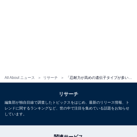
All About ニュース
リサーチ
「忍耐力が高めの遺伝子タイプが多い都道府県」ランキング！ 3位 富山県、2位 山梨県、1位は？
リサーチ
編集部が独自目線で調査したトピックスをはじめ、最新のリリース情報、ト
レンドに関するランキングなど、世の中で注目を集めている話題をお知らせ
しています。
関連サービス