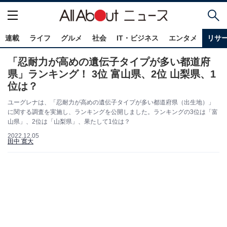
連載
ライフ
グルメ
社会
IT・ビジネス
エンタメ
リサ
「忍耐力が高めの遺伝子タイプが多い都道府
県」ランキング！ 3位 富山県、2位 山梨県、1
位は？
ユーグレナは、「忍耐力が高めの遺伝子タイプが多い都道府県（出生地）」
に関する調査を実施し、ランキングを公開しました。ランキングの3位は「富
山県」、2位は「山梨県」、果たして1位は？
2022.12.05
田中 寛大