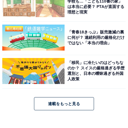
学校も…「こども110番の家」
は本当に必要？ PTAが直面する
理想と現実
「青春18きっぷ」販売激減の裏
に何が？ 連続利用の厳格化だけ
ではない「本当の理由」
「移民」に冷たいのはどっちな
のか？ スイスの厳格過ぎる学歴
選別と、日本の曖昧過ぎる外国
人政策
連載をもっと見る