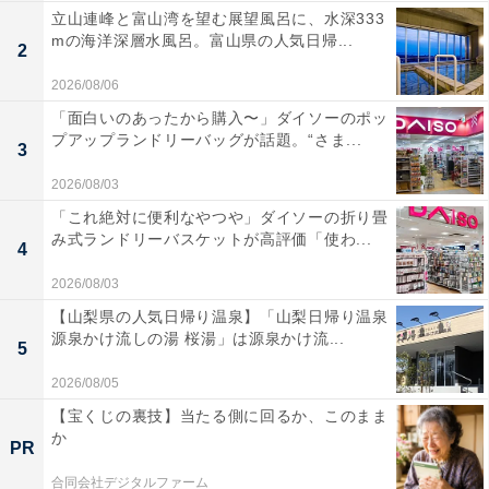
立山連峰と富山湾を望む展望風呂に、水深333
mの海洋深層水風呂。富山県の人気日帰...
2
2026/08/06
「面白いのあったから購入〜」ダイソーのポッ
プアップランドリーバッグが話題。“さま...
3
2026/08/03
「これ絶対に便利なやつや」ダイソーの折り畳
み式ランドリーバスケットが高評価「使わ...
4
2026/08/03
【山梨県の人気日帰り温泉】「山梨日帰り温泉
源泉かけ流しの湯 桜湯」は源泉かけ流...
5
2026/08/05
【宝くじの裏技】当たる側に回るか、このまま
か
PR
合同会社デジタルファーム