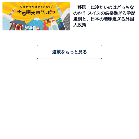
・
「移民」に冷たいのはどっちな
4万人が選ぶ「人気移住地域」ランキング！ 3位 山口県
のか？ スイスの厳格過ぎる学歴
選別と、日本の曖昧過ぎる外国
萩市、2位 兵庫県豊岡市、1位は？
人政策
・
生活にお金がかかる都道府県ランキング 1位「東京
都」2位「神奈川県」、3位は…？
連載をもっと見る
・
「魅力的な都道府県」ランキング！ 「沖縄」や「京都」
を抑えた1位は？【2022年】
・
30代が選ぶ「移住したい都道府県」ランキング！ 3位
「長野県」、2位「福岡県」、1位は？
【関連リンク】
プレスリリース