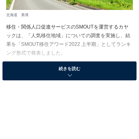
北海道 美瑛
移住・関係人口促進サービスのSMOUTを運営するカヤ
ックは、「人気移住地域」についての調査を実施し、結
果を「SMOUT移住アワード2022 上半期」としてランキ
ング形式で発表しました。
続きを読む
調査対象はSMOUTユーザー約4万人で、ランキングは地
域情報に対する「興味ある」ボタンが押された総数に基
づいています。集計期間は4月1日〜9月30日です。本記
事では、「都道府県部門」のランキングを紹介します。
第3位：北海道
第3位は「北海道」でした。日本の総面積の約2割以上を