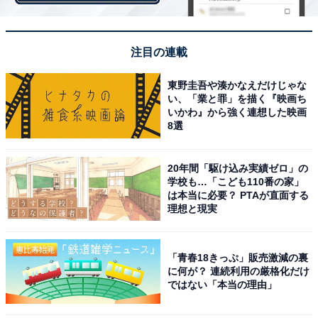
自然に恵まれながら、東京や名古屋などの主要都市から
アクセスしやすい点も魅力です。軽井沢をはじめとする
避暑地や、善光寺・松本城といった名所など、多くの人
注目の連載
が訪れます。
東野圭吾や湊かなえだけじゃな
い、「業と罪」を描く『映画ち
スキーや温泉が楽しめるのも魅力です。長野県は「信州
いかわ』から強く連想した映画
8選
リゾートテレワーク」を推進しており、ビジネスパーソ
ンからも注目されています。SMOUTでは、広報業務や
ゲストハウス運営の手伝いなどのプロジェクトが人気で
20年間「駆け込み実績ゼロ」の
学校も…「こども110番の家」
した。
は本当に必要？ PTAが直面する
理想と現実
＞10位までのランキング結果を見る
「青春18きっぷ」販売激減の裏
に何が？ 連続利用の厳格化だけ
ではない「本当の理由」
【おすすめ記事】