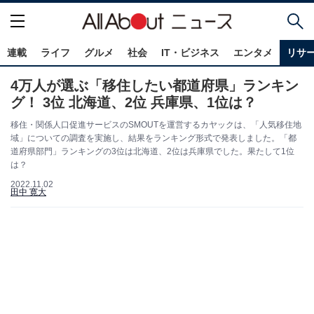
連載
ライフ
グルメ
社会
IT・ビジネス
エンタメ
リサ
4万人が選ぶ「移住したい都道府県」ランキン
グ！ 3位 北海道、2位 兵庫県、1位は？
移住・関係人口促進サービスのSMOUTを運営するカヤックは、「人気移住地
域」についての調査を実施し、結果をランキング形式で発表しました。「都
道府県部門」ランキングの3位は北海道、2位は兵庫県でした。果たして1位
は？
2022.11.02
田中 寛大