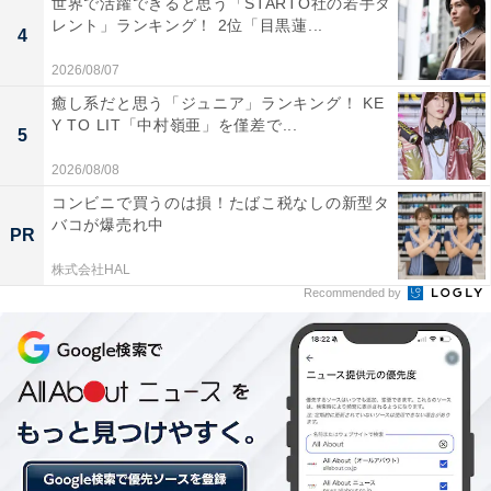
世界で活躍できると思う「STARTO社の若手タ
レント」ランキング！ 2位「目黒蓮...
4
2026/08/07
癒し系だと思う「ジュニア」ランキング！ KE
Y TO LIT「中村嶺亜」を僅差で...
5
2026/08/08
コンビニで買うのは損！たばこ税なしの新型タ
バコが爆売れ中
PR
株式会社HAL
Recommended by
第1位：長野県
第1位は「長野県」でした。澄んだ空気や水など豊かな