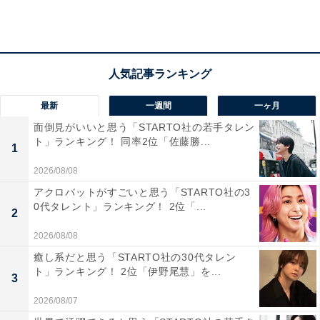
最新
一週間
一ヶ月
第2位：兵庫県
面倒見がいいと思う「STARTO社の若手タレン
ト」ランキング！ 同率2位「佐藤勝...
第2位は「兵庫県」でした。日本のほぼ真ん中にあり、
1
京都府や岡山県に隣接しています。異国情緒あふれる港
2026/08/08
町の神戸を中心に、多彩なエリアを有しています。
アクロバットがすごいと思う「STARTO社の3
0代タレント」ランキング！ 2位「...
2
世界遺産の姫路城や、城崎温泉・有馬温泉など、観光資
2026/08/08
源も豊富です。さらに但馬牛や神戸牛、明石鯛などのグ
癒し系だと思う「STARTO社の30代タレン
ルメも充実しています。SMOUTでは、「神戸地域おこ
ト」ランキング！ 2位「伊野尾慧」を...
3
し隊」の募集や、多可町の農業体験プロジェクトが支持
2026/08/07
されていました。