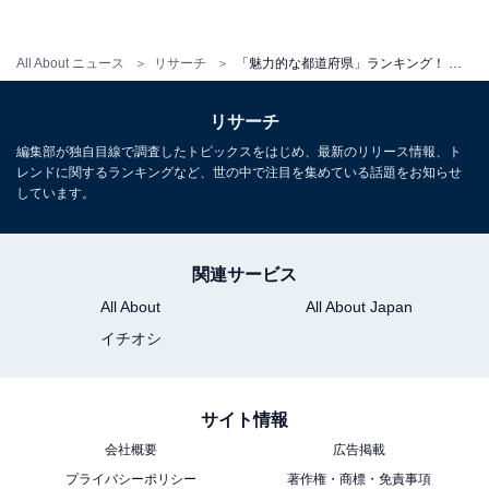
All About ニュース
リサーチ
「魅力的な都道府県」ランキング！ 「沖縄」や「京都」を抑えた1位は？【2022年】
項目別平均では「観光意欲度」が上昇
リサーチ
魅力度を含めた7つの評価項目を平均上昇率で見ると、
編集部が独自目線で調査したトピックスをはじめ、最新のリリース情報、ト
レンドに関するランキングなど、世の中で注目を集めている話題をお知らせ
都道府県別の「魅力度」が1.3ポイント増、「観光意欲
しています。
度」が1.6ポイント増でした。「食品想起率」は0.8ポイ
ント減となっています。
関連サービス
All About
All About Japan
イチオシ
サイト情報
会社概要
広告掲載
プライバシーポリシー
著作権・商標・免責事項