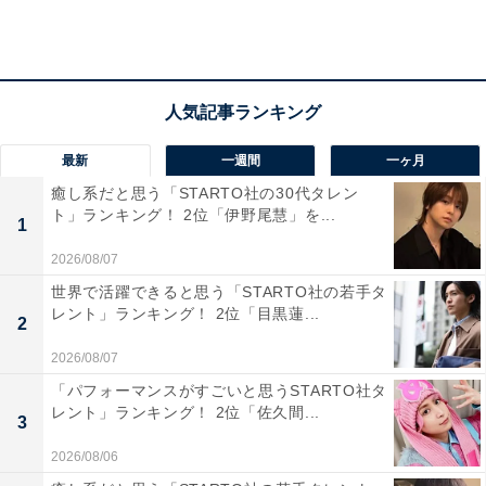
最新
一週間
一ヶ月
癒し系だと思う「STARTO社の30代タレン
ト」ランキング！ 2位「伊野尾慧」を...
1
2026/08/07
世界で活躍できると思う「STARTO社の若手タ
レント」ランキング！ 2位「目黒蓮...
2
2026/08/07
「パフォーマンスがすごいと思うSTARTO社タ
北海道の魅力度の結果
レント」ランキング！ 2位「佐久間...
3
市町村別では、「札幌市」が2年連続、通算8度目の1位
2026/08/06
に。割合を見ると、「とても魅力的」が43.4％、「やや