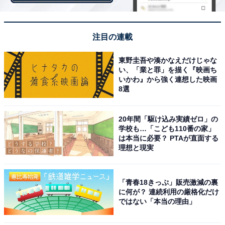
県阿蘇市」
注目の連載
魅力度の伸び率が最も上昇したのは「和歌山県」で、4.0
ポイント増でした。総合順位も32位から26位に上げてい
東野圭吾や湊かなえだけじゃな
ます。2位は「奈良県」で3.5ポイント増、3位は「山形
い、「業と罪」を描く『映画ち
いかわ』から強く連想した映画
県」で3.3ポイント増でした。
8選
20年間「駆け込み実績ゼロ」の
学校も…「こども110番の家」
は本当に必要？ PTAが直面する
理想と現実
「青春18きっぷ」販売激減の裏
に何が？ 連続利用の厳格化だけ
ではない「本当の理由」