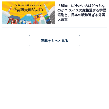
都道府県別と市区町村別の魅力度上昇率
「移民」に冷たいのはどっちな
のか？ スイスの厳格過ぎる学歴
市区町村別では、熊本県の「阿蘇市」が伸び率5.4ポイン
選別と、日本の曖昧過ぎる外国
ト増で1位を獲得。2位は兵庫県の「神戸市」で5.3ポイン
人政策
ト増、3位は岐阜県の「高山市」で5.2ポイント増でし
た。
連載をもっと見る