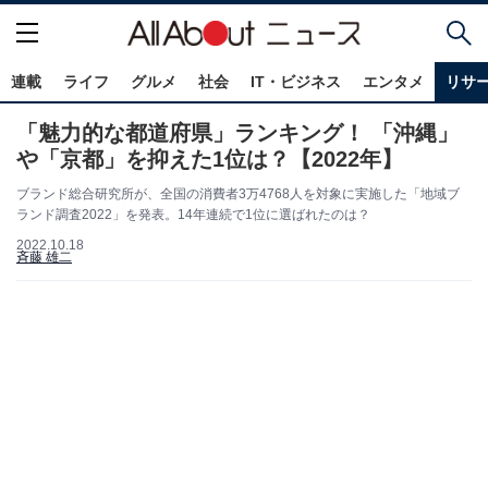
連載
ライフ
グルメ
社会
IT・ビジネス
エンタメ
リサ
「魅力的な都道府県」ランキング！ 「沖縄」
や「京都」を抑えた1位は？【2022年】
ブランド総合研究所が、全国の消費者3万4768人を対象に実施した「地域ブ
ランド調査2022」を発表。14年連続で1位に選ばれたのは？
2022.10.18
斉藤 雄二