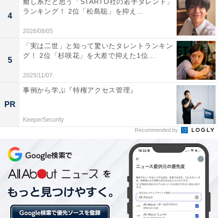
癒し系だと思う「STARTO社の若手タレント」
魅力的」が41.0％で、こちらも「魅力的」と回答した人
ランキング！ 2位「松島聡」を抑え...
4
が8割を超えています。
2026/08/05
「実は二世」と知って驚いたタレントランキン
グ！ 2位「杉咲花」を大差で抑えた1位...
5
2025/11/07
事例から学ぶ『特権アクセス管理』
PR
KeeperSecurity
Recommended by
魅力度が最も上昇したのは「和歌山県」と「熊本