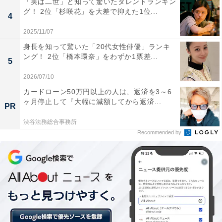
「実は二世」と知って驚いたタレントランキン
グ！ 2位「杉咲花」を大差で抑えた1位...
4
2025/11/07
身長を知って驚いた「20代女性俳優」ランキ
ング！ 2位「橋本環奈」をわずか1票差...
5
1位「神奈川県 横浜市」
2026/07/10
カードローン50万円以上の人は、返済を3～6
ヶ月停止して『大幅に減額してから返済...
10回連続1位の「神奈川県 横浜市」。市内にある横浜駅
PR
には、複数路線が乗り入れるため通勤や通学にもよく利
渋谷法務総合事務所
用されています。みなとみらい地区は横浜ランドマーク
Recommended by
タワーをはじめとする近代的な高層ビルや、赤レンガ倉
庫などのレトロな街並みが調和する人気のエリアです。
＞10位までの全ランキング結果を見る