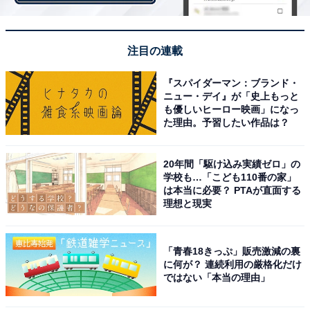
【おすすめ記事】
・
注目の連載
40代が選ぶ「移住したい都道府県」ランキング！ 3位
『スパイダーマン：ブランド・
「福岡県」、2位「長野県」、1位は？
ニュー・デイ』が「史上もっと
・
も優しいヒーロー映画」になっ
た理由。予習したい作品は？
50代が選ぶ「移住したい都道府県」ランキング！ 3位
「群馬県」、2位「山梨県」、1位は？
・
20年間「駆け込み実績ゼロ」の
学校も…「こども110番の家」
1万人に聞いた「国内の住みたい街」ランキング！ 3位
は本当に必要？ PTAが直面する
「おもろまち」、2位「首里」、1位は？
理想と現実
・
30代が選ぶ「移住したい都道府県」ランキング！ 3位
「青春18きっぷ」販売激減の裏
「長野県」、2位「福岡県」、1位は？
に何が？ 連続利用の厳格化だけ
ではない「本当の理由」