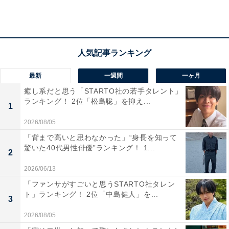
3年連続で2位を獲得した「北海道 札幌市」。街の中心部
がコンパクトにまとまっているのが魅力の1つで、JRと
地下鉄が乗り入れる札幌駅から繁華街のすすきのまでは
地下道でつながっています。車を利用すれば海や山、牧
場などの北海道らしい自然豊かな観光スポットへもアク
最新
一週間
一ヶ月
セス可能。市内中心部の大通り公園は「日本の都市公園
癒し系だと思う「STARTO社の若手タレント」
ランキング！ 2位「松島聡」を抑え...
100選」にも選ばれています。
1
2026/08/05
「背まで高いと思わなかった」“身長を知って
驚いた40代男性俳優”ランキング！ 1...
2
2026/06/13
「ファンサがすごいと思うSTARTO社タレン
ト」ランキング！ 2位「中島健人」を...
3
2026/08/05