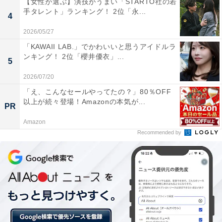
【女性が選ぶ】演技がうまい「STARTO社の若
や出石焼などの生産が盛んです。SMOUTでは「地域お
手タレント」ランキング！ 2位「永...
4
こし協力隊」に関する個性的なプロジェクトが注目を集
めていました。
2026/05/27
「KAWAII LAB.」でかわいいと思うアイドルラ
ンキング！ 2位「櫻井優衣」...
5
2026/07/20
「え、こんなセールやってたの？」80％OFF
以上が続々登場！Amazonの本気が...
PR
Amazon
Recommended by