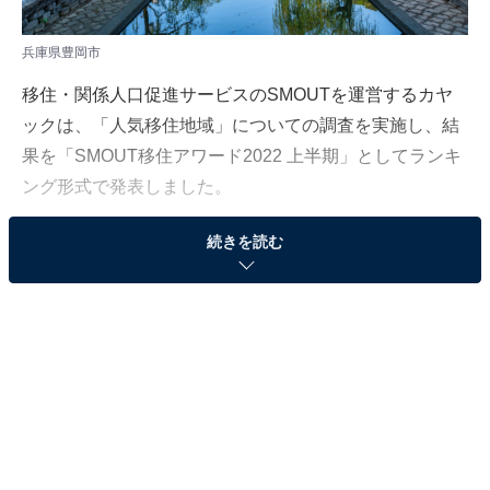
兵庫県豊岡市
移住・関係人口促進サービスのSMOUTを運営するカヤ
ックは、「人気移住地域」についての調査を実施し、結
果を「SMOUT移住アワード2022 上半期」としてランキ
ング形式で発表しました。
続きを読む
調査対象はSMOUTユーザー約4万人で、ランキングは地
域情報に対する「興味ある」ボタンが押された総数に基
づいています。集計期間は4月1日〜9月30日です。本記
事では、「市区町村部門」のランキングを紹介します。
第3位：山口県萩市
第3位は「山口県萩市」でした。山口県の北部にあり、