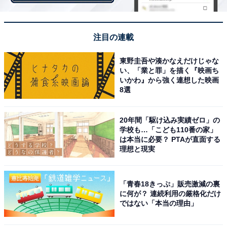
第1位：長野県伊那市
第1位は「長野県伊那市」でした。長野県の南部にあ
注目の連載
り、山梨県と静岡県に接しています。南アルプス・中央
東野圭吾や湊かなえだけじゃな
アルプスに囲まれ、天竜川や三峰川が流れる風光明媚な
い、「業と罪」を描く『映画ち
土地です。米や野菜などの農業も盛んに行われていま
いかわ』から強く連想した映画
8選
す。
中央自動車道や国道153号など、交通網が整備されてお
20年間「駆け込み実績ゼロ」の
学校も…「こども110番の家」
り、東京や名古屋からのアクセスも良好。観光資源とし
は本当に必要？ PTAが直面する
ては、高遠城址公園の桜や、高遠そばなどが知られてい
理想と現実
ます。SMOUTでは、山や森林といった自然環境を感じ
られるプロジェクトが人気を集めていました。
「青春18きっぷ」販売激減の裏
に何が？ 連続利用の厳格化だけ
ではない「本当の理由」
＞10位までのランキング結果を見る