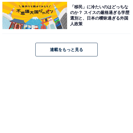
「移民」に冷たいのはどっちな
のか？ スイスの厳格過ぎる学歴
選別と、日本の曖昧過ぎる外国
【おすすめ記事】
人政策
・
4万人が選ぶ「移住したい都道府県」ランキング！ 3位
北海道、2位 兵庫県、1位は？
連載をもっと見る
・
生活にお金がかかる都道府県ランキング 1位「東京
都」2位「神奈川県」、3位は…？
・
「魅力的な都道府県」ランキング！ 「沖縄」や「京都」
を抑えた1位は？【2022年】
・
30代が選ぶ「移住したい都道府県」ランキング！ 3位
「長野県」、2位「福岡県」、1位は？