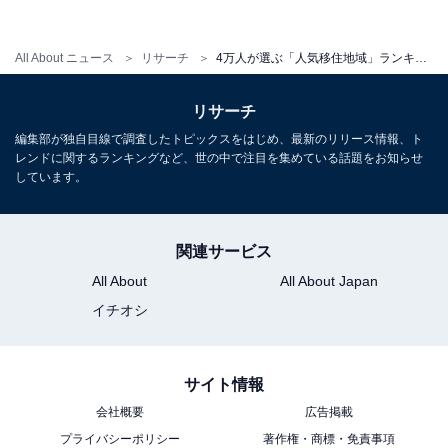
【関連リンク】
プレスリリース
All About ニュース
リサーチ
4万人が選ぶ「人気移住地域」ランキング！ 3位 山口県萩市、2位 兵庫県豊岡市、1位は？
リサーチ
編集部が独自目線で調査したトピックスをはじめ、最新のリリース情報、ト
レンドに関するランキングなど、世の中で注目を集めている話題をお知らせ
しています。
関連サービス
All About
All About Japan
イチオシ
サイト情報
会社概要
広告掲載
1
2
プライバシーポリシー
著作権・商標・免責事項