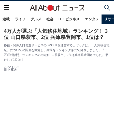
連載
ライフ
グルメ
社会
IT・ビジネス
エンタメ
リサ
4万人が選ぶ「人気移住地域」ランキング！ 3
位 山口県萩市、2位 兵庫県豊岡市、1位は？
移住・関係人口促進サービスのSMOUTを運営するカヤックは、「人気移住地
域」についての調査を実施し、結果をランキング形式で発表しました。「市
区町村部門」ランキングの3位は山口県萩市、2位は兵庫県豊岡市でした。果
たして1位は？
2022.11.02
田中 寛大