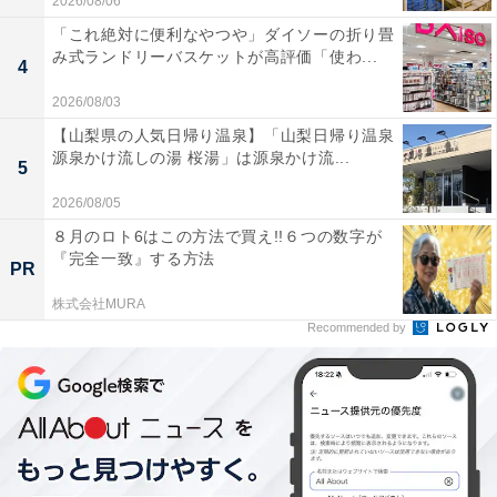
2026/08/06
「これ絶対に便利なやつや」ダイソーの折り畳
み式ランドリーバスケットが高評価「使わ...
4
2026/08/03
【山梨県の人気日帰り温泉】「山梨日帰り温泉
源泉かけ流しの湯 桜湯」は源泉かけ流...
5
2026/08/05
８月のロト6はこの方法で買え!!６つの数字が
『完全一致』する方法
PR
株式会社MURA
Recommended by