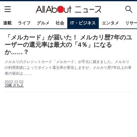
連載
ライフ
グルメ
社会
IT・ビジネス
エンタメ
リサ
「メルカード」が届いた！ メルカリ歴7年のユ
ーザーの還元率は最大の「4％」になる
か……？
メルカリのクレジットカード「メルカード」が手元に届きました。メルカリ
の利用実績によってポイント還元率が変化しますが、メルカリ歴7年以上の筆
者の場合は……。
2022.12.02
川崎 さちえ