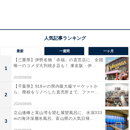
最新
一週間
一ヶ月
【三重県】伊勢名物「赤福」の直営店に、全国
唯一のコメダ大判焼き店も！ 東名阪・伊...
1
2026/08/06
【千葉県】918㎡の県内最大級マーケットか
ら、廃校をリノベした直売所まで。ファー...
2
2026/08/06
立山連峰と富山湾を望む展望風呂に、水深333
mの海洋深層水風呂。富山県の人気日帰...
3