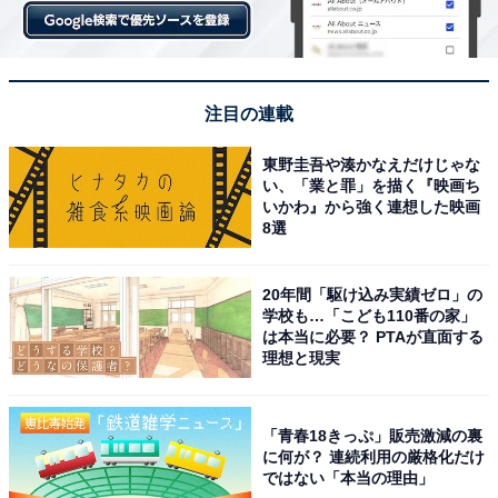
注目の連載
東野圭吾や湊かなえだけじゃな
い、「業と罪」を描く『映画ち
いかわ』から強く連想した映画
8選
20年間「駆け込み実績ゼロ」の
学校も…「こども110番の家」
は本当に必要？ PTAが直面する
理想と現実
「青春18きっぷ」販売激減の裏
に何が？ 連続利用の厳格化だけ
ではない「本当の理由」