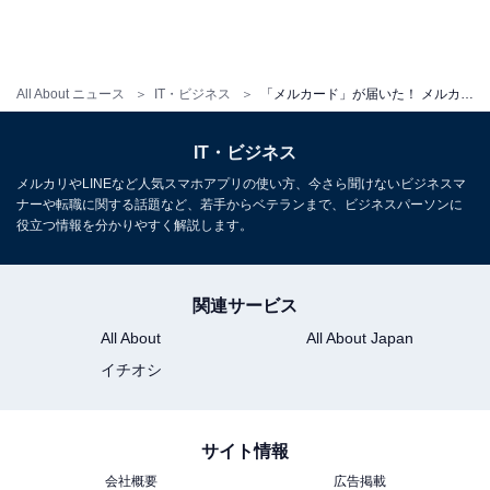
All About ニュース
IT・ビジネス
「メルカード」が届いた！ メルカリ歴7年のユーザーの還元率は最大の「4％」になるか……？
IT・ビジネス
メルカリやLINEなど人気スマホアプリの使い方、今さら聞けないビジネスマ
ナーや転職に関する話題など、若手からベテランまで、ビジネスパーソンに
役立つ情報を分かりやすく解説します。
関連サービス
All About
All About Japan
イチオシ
サイト情報
会社概要
広告掲載