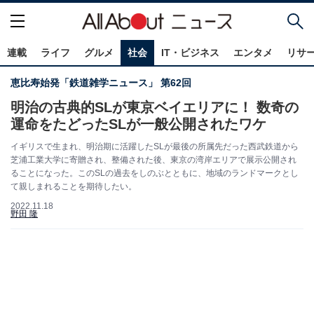
連載
ライフ
グルメ
社会
IT・ビジネス
エンタメ
リサ
恵比寿始発「鉄道雑学ニュース」 第62回
明治の古典的SLが東京ベイエリアに！ 数奇の
運命をたどったSLが一般公開されたワケ
イギリスで生まれ、明治期に活躍したSLが最後の所属先だった西武鉄道から
芝浦工業大学に寄贈され、整備された後、東京の湾岸エリアで展示公開され
ることになった。このSLの過去をしのぶとともに、地域のランドマークとし
て親しまれることを期待したい。
2022.11.18
野田 隆