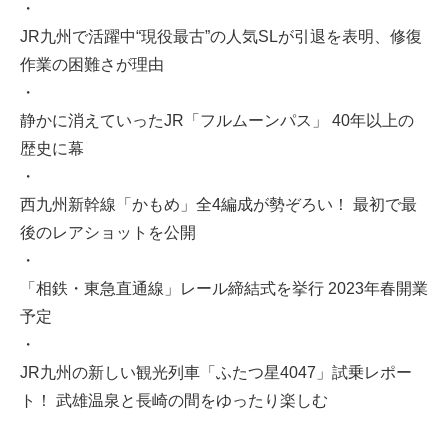
・
JR九州で活躍中“現役最古”の人気SLが引退を表明、修復
作業の困難さが理由
・
静かに消えていったJR「フルムーンパス」 40年以上の
歴史に幕
・
西九州新幹線「かもめ」全4編成が勢ぞろい！ 最初で最
後のレアショットを公開
・
「相鉄・東急直通線」レール締結式を挙行 2023年春開業
予定
・
JR九州の新しい観光列車「ふたつ星4047」試乗レポー
ト！ 武雄温泉と長崎の間をゆったり楽しむ