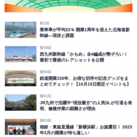
第1回
乗車率が平均33％ 開業1周年を迎えた北海道新
幹線―現状と課題
第59回
西九州新幹線「かもめ」全4編成が勢ぞろい！
最初で最後のレアショットを公開
第60回
鉄道開業150年、お得な切符や記念グッズをま
とめてチェック！【10月15日限定イベントも】
第61回
JR九州で活躍中“現役最古”の人気SLが引退を表
明、修復作業の困難さが理由
第63回
相鉄・東急直通線「新横浜駅」お披露目！ 2023
年3月の開業が待ち遠しい