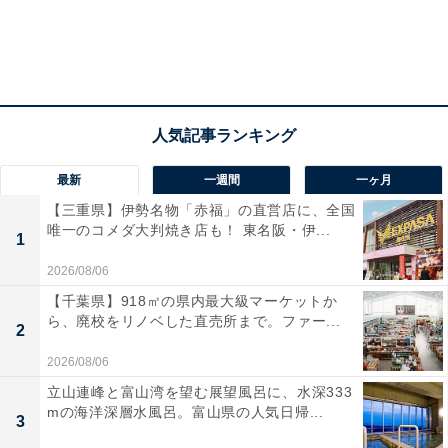
最新
一週間
一ヶ月
【三重県】伊勢名物「赤福」の直営店に、全国
唯一のコメダ大判焼き店も！ 東名阪・伊...
1
2026/08/06
【千葉県】918㎡の県内最大級マーケットか
ら、廃校をリノベした直売所まで。ファー...
2
2026/08/06
立山連峰と富山湾を望む展望風呂に、水深333
mの海洋深層水風呂。富山県の人気日帰...
3