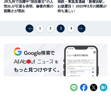
JR九州で活躍中“現役最古”の人
相鉄・東急直通線「新横浜駅」
気SLが引退を表明、修復作業の
お披露目！ 2023年3月の開業が
困難さが理由
待ち遠しい
1
2
3
4