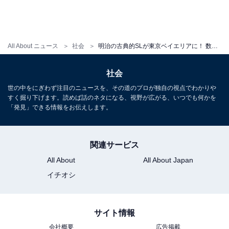
All About ニュース
社会
明治の古典的SLが東京ベイエリアに！ 数奇の運命をたどったSLが一般公開されたワケ
社会
世の中をにぎわず注目のニュースを、その道のプロが独自の視点でわかりや
すく掘り下げます。読めば話のネタになる、視野が広がる、いつでも何かを
「発見」できる情報をお伝えします。
関連サービス
All About
All About Japan
イチオシ
サイト情報
会社概要
広告掲載