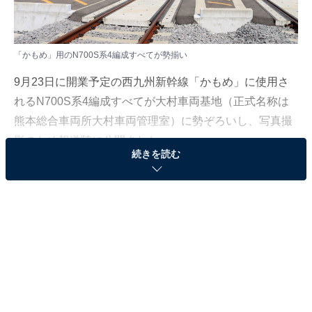
「かもめ」用のN700S系4編成すべてが勢揃い
9月23日に開業予定の西九州新幹線「かもめ」に使用さ
れるN700S系4編成すべてが大村車両基地（正式名称は
熊本総合車両所大村車両管理室）に勢ぞろいし、写真撮
影のため報道陣に公開された。
続きを読む
営業運転開始後は朝から夜まで走り回るため、車両基地
に残るのは予備の1編成のみ。また夜間は車庫の中で整
備を受けるため、このように外で勢揃いするイベントは
最初で最後のことであろう。
最初で最後のレアショット！ N700Sの特性を生か