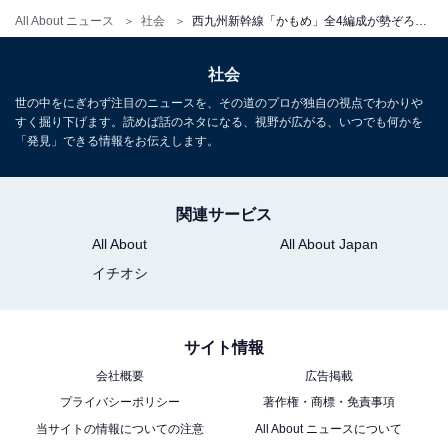
All About ニュース
社会
西九州新幹線「かもめ」全4編成が勢ぞろい！ 最初で最後のレアショットを公開
社会
世の中をにぎわず注目のニュースを、その道のプロが独自の視点でわかりや
すく掘り下げます。読めば話のネタになる、視野が広がる、いつでも何かを
「発見」できる情報をお伝えします。
関連サービス
武雄温泉方面を望む。右端に西九州新幹線の本線が見える
All About
All About Japan
イチオシ
サイト情報
会社概要
広告掲載
プライバシーポリシー
著作権・商標・免責事項
当サイトの情報についての注意
All About ニュースについて