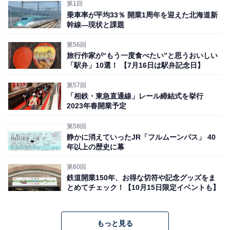
第1回
ので、6両編成となっている。車体や車内のデザインは
乗車率が平均33％ 開業1周年を迎えた北海道新
幹線―現状と課題
水戸岡鋭治氏が担当。純白の車体に足回りの赤がアクセ
ントだ。
第56回
旅行作家が“もう一度食べたい”と思うおいしい
「駅弁」10選！ 【7月16日は駅弁記念日】
車両基地の海側（写真左）からY1編成、Y2編成、Y3編
第57回
成、Y4編成と順番に並んだ。一番右側のY4編成は架線の
「相鉄・東急直通線」レール締結式を挙行
2023年春開業予定
張られていない線路に置かれていた。普通なら走ること
ができないのだが、N700S系には新幹線車両では初とな
第58回
静かに消えていったJR「フルムーンパス」 40
る自走用バッテリーが装備されているので、それを使っ
年以上の歴史に幕
て移動したとのこと。
第60回
鉄道開業150年、お得な切符や記念グッズをま
とめてチェック！【10月15日限定イベントも】
もっと見る