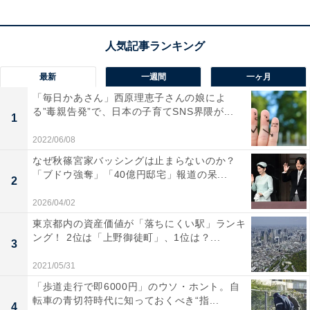
最新
一週間
一ヶ月
「毎日かあさん」西原理恵子さんの娘によ
る”毒親告発”で、日本の子育てSNS界隈が...
1
2022/06/08
なぜ秋篠宮家バッシングは止まらないのか？
「ブドウ強奪」「40億円邸宅」報道の呆...
2
建物の屋上から俯瞰撮影
2026/04/02
東京都内の資産価値が「落ちにくい駅」ランキ
ング！ 2位は「上野御徒町」、1位は？...
3
2021/05/31
「歩道走行で即6000円」のウソ・ホント。自
転車の青切符時代に知っておくべき“指...
4