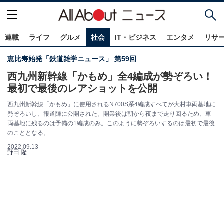
連載
ライフ
グルメ
社会
IT・ビジネス
エンタメ
リサ
恵比寿始発「鉄道雑学ニュース」 第59回
西九州新幹線「かもめ」全4編成が勢ぞろい！
最初で最後のレアショットを公開
西九州新幹線「かもめ」に使用されるN700S系4編成すべてが大村車両基地に
勢ぞろいし、報道陣に公開された。開業後は朝から夜まで走り回るため、車
両基地に残るのは予備の1編成のみ。このように勢ぞろいするのは最初で最後
のこととなる。
2022.09.13
野田 隆