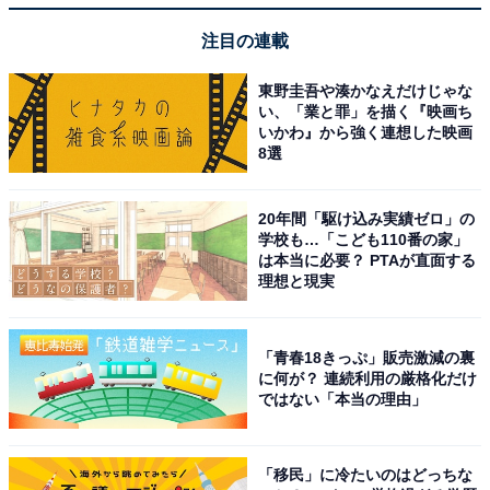
注目の連載
東野圭吾や湊かなえだけじゃな
い、「業と罪」を描く『映画ち
いかわ』から強く連想した映画
8選
20年間「駆け込み実績ゼロ」の
学校も…「こども110番の家」
は本当に必要？ PTAが直面する
理想と現実
「青春18きっぷ」販売激減の裏
に何が？ 連続利用の厳格化だけ
駅周辺の様子は
ではない「本当の理由」
「移民」に冷たいのはどっちな