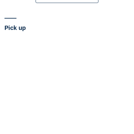
Pick up
このシステムは、本来停電などで立ち往生したときに最
寄りの駅まで自走できるようにするため組み込まれたも
ので、今回はそれを利用したのだという。このイベント
のために、相当の時間や工夫がなされたようで関係者の
努力の賜物である。