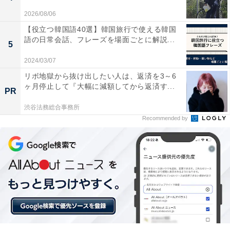
2026/08/06
【役立つ韓国語40選】韓国旅行で使える韓国
語の日常会話、フレーズを場面ごとに解説...
5
2024/03/07
リボ地獄から抜け出したい人は、返済を3～6
ヶ月停止して『大幅に減額してから返済す...
PR
建物屋上からの俯瞰。左が長崎方面
渋谷法務総合事務所
正面からの撮影のみならず、車両基地内にある建物屋上
Recommended by
からの俯瞰撮影も行うことができた。真新しい車両なの
で、汚れもほとんどなく美しい姿だ。
屋上からは車両基地全体のみならず、脇を走る西九州新
幹線の本線も見ることができた。ここからの走行写真も
魅力的であろう。