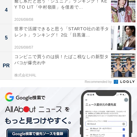
癒し系だと思う「ジュニア」ランキング！ KE
Y TO LIT「中村嶺亜」を僅差で...
4
2026/08/08
世界で活躍できると思う「STARTO社の若手タ
レント」ランキング！ 2位「目黒蓮...
5
2026/08/07
コンビニで買うのは損！たばこ税なしの新型タ
バコが爆売れ中
PR
第2位：遠藤憲一（17票）
株式会社HAL
Recommended by
クランクアップしたので、ああもうみんなに会えな
いんだなと思っていたら、ポスターが貼ってあっ
た。
嬉しくてみんなを手にのっけてみました。
#魔法のリノベ
9/19(月)最終回
pic.twitter.com/K9I3XLbHKd