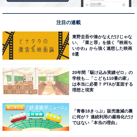
— 遠藤憲一公式 (@enken_enstower)
September 17, 2022
注目の連載
東野圭吾や湊かなえだけじゃな
第2位に選ばれたのは、遠藤憲一さんでした。シリアス
い、「業と罪」を描く『映画ち
いかわ』から強く連想した映画
な役が多い印象ですが、ちゃめっ気あふれる笑顔も印象
8選
的ですよね。懐の深い釜爺のイメージを連想させる、人
情味のある演技も魅力的です。
20年間「駆け込み実績ゼロ」の
学校も…「こども110番の家」
回答者からは「強面でも実はやさしい遠藤さんは、釜爺
は本当に必要？ PTAが直面する
のキャラクターに似ていると思います（57歳女性／神奈
理想と現実
川県）」「怖い面も優しい面もイメージに合うから（36
歳女性／神奈川県）」「独特な雰囲気と立ち姿が釜爺に
「青春18きっぷ」販売激減の裏
ぴったりだと思い選びました（33歳女性／茨城県）」
に何が？ 連続利用の厳格化だけ
ではない「本当の理由」
と、独特な雰囲気やルックスが選ばれた大きな理由のよ
うです。