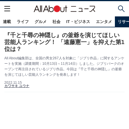
連載
ライフ
グルメ
社会
IT・ビジネス
エンタメ
リサ
『千と千尋の神隠し』の釜爺を演じてほしい
芸能人ランキング！ 「遠藤憲一」を抑えた第1
位は？
All About編集部は、全国の男女267人を対象に「ジブリ作品」に関するアンケ
ートを実施（調査期間：10月13日～11月14日）しました。ジブリパークのオ
ープンで再注目されているジブリ作品。今回は『千と千尋の神隠し』の釜爺
を演じてほしい芸能人ランキングを発表します！
2022.11.15
カワサキ ユウナ