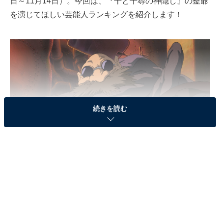
日～11月14日）。今回は、『千と千尋の神隠し』の釜爺
を演じてほしい芸能人ランキングを紹介します！
続きを読む
※画像出典：(c)2001 Studio Ghibli・NDDTM
釜爺（かまじい）は湯屋のボイラーを担当するキャラク
ター。6本の腕を持ち、異様な雰囲気を漂わせていま
す。仕事に対しては厳しい一面もありますが、主人公の
千尋を孫のように見守る、優しい性格の持ち主です。