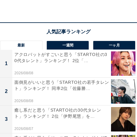
きた笹野さん。ミステリアスな雰囲気と優しい笑顔がぴ
ったりですね。
回答者からは「名俳優である笹野さんが演じる釜爺を観
て見たいと思ったので（52歳女性／茨城県）」「雰囲気
最新
一週間
一ヶ月
が似ているから（31歳女性／福井県）」「釜爺の茶目っ
アクロバットがすごいと思う「STARTO社の3
気をうまく表現してくれると感じます（39歳女性／香川
0代タレント」ランキング！ 2位「...
1
県）」「釜爺にそのまま出演してもぴったりです（39歳
女性／愛知県）」など、雰囲気がぴったりと感じている
2026/08/08
人が多いようです。
面倒見がいいと思う「STARTO社の若手タレン
ト」ランキング！ 同率2位「佐藤勝...
2
2026/08/08
癒し系だと思う「STARTO社の30代タレン
ト」ランキング！ 2位「伊野尾慧」を...
3
2026/08/07