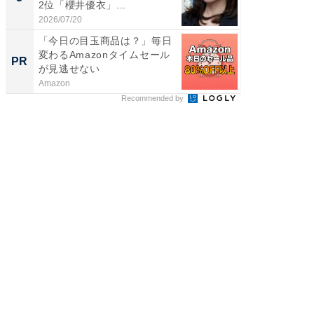
2位「櫻井優衣」...
ンキング
2026/07/20
2026/08/0
「今日の目玉商品は？」毎日
「え、
変わるAmazonタイムセール
の？」8
PR
PR
が見逃せない
場！Ama
Amazon
Amazon
Recommended by