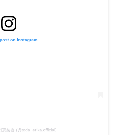
 post on Instagram
田恵梨香 (@toda_erika.official)