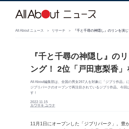
All About ニュース
リサーチ
『千と千尋の神隠し』のリンを演じ
『千と千尋の神隠し』のリ
ング！ 2位「戸田恵梨香」
All About編集部は、全国の男女267人を対象に「ジブリ作品
ジブリパークのオープンで再注目されているジブリ作品。今回
す！
2022.11.15
カワサキ ユウナ
11月1日にオープンした「ジブリパーク」。豊