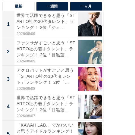
最新
一週間
一ヶ月
世界で活躍できると思う「ST
癒し系だ
ARTO社の30代タレント」ラ
の若手
1
1
ンキング！ 2位「ジェ...
グ！ 2
2026/08/09
2026/08/0
ファンサがすごいと思う「ST
癒し系だ
ARTO社の若手タレント」ラ
の30代
2
2
ンキング！ 2位「目黒蓮...
グ！ 2
2026/08/09
2026/08/0
アクロバットがすごいと思う
「パフ
「STARTO社の30代タレン
思うST
3
3
ト」ランキング！ 2位「...
ンキング
2026/08/08
2026/08/0
世界で活躍できると思う「ST
ギャップ
ARTO社の若手タレント」ラ
RTO社
4
4
ンキング！ 2位「目黒蓮...
キング！
2026/08/07
2026/08/0
「KAWAII LAB.」でかわいい
世界で活
と思うアイドルランキング！
ARTO
5
5