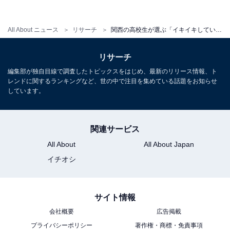
グ！ 3位「東大」、2位「立命館大」、1位は？
・
All About ニュース
リサーチ
関西の高校生が選ぶ「イキイキしていると思う大学」ランキング！ 3位「京大」、2位「関西大」、1位は？
関西の高校生が選ぶ「勉強が面白い大学」ランキング！
3位「近畿大」、2位「大阪大」、1位は？
リサーチ
編集部が独自目線で調査したトピックスをはじめ、最新のリリース情報、ト
レンドに関するランキングなど、世の中で注目を集めている話題をお知らせ
しています。
【関連リンク】
・
プレスリリース
関連サービス
All About
All About Japan
イチオシ
サイト情報
会社概要
広告掲載
プライバシーポリシー
著作権・商標・免責事項