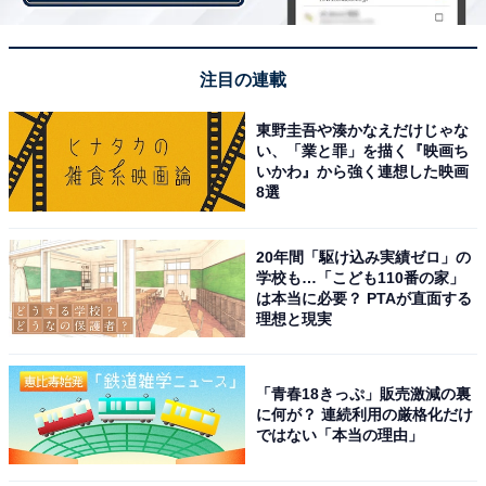
注目の連載
東野圭吾や湊かなえだけじゃな
い、「業と罪」を描く『映画ち
いかわ』から強く連想した映画
第1位：近畿大学（24.6％）
8選
1位は、「近畿大学」が獲得。
20年間「駆け込み実績ゼロ」の
学校も…「こども110番の家」
は本当に必要？ PTAが直面する
理想と現実
16の学部と12の研究科に約3万5000人が在籍している、
大阪府東大阪市に本部を置く私立大学です。
「青春18きっぷ」販売激減の裏
に何が？ 連続利用の厳格化だけ
これまでに電車の中吊り広告やマグロ養殖の研究といっ
ではない「本当の理由」
た活動が注目されてきた近畿大学。最近では、同校が運
営しているニュースサイト「Kindai Picks」も話題で