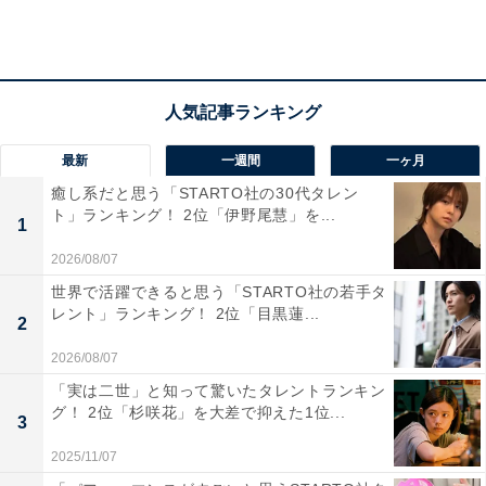
最新
一週間
一ヶ月
癒し系だと思う「STARTO社の30代タレン
ト」ランキング！ 2位「伊野尾慧」を...
1
2026/08/07
世界で活躍できると思う「STARTO社の若手タ
レント」ランキング！ 2位「目黒蓮...
2
2026/08/07
第2位：関西大学（21.8％）
「実は二世」と知って驚いたタレントランキン
グ！ 2位「杉咲花」を大差で抑えた1位...
2位は、「関西大学」でした。
3
2025/11/07