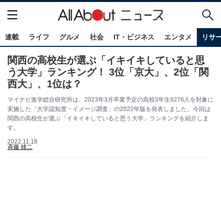
連載
ライフ
グルメ
社会
IT・ビジネス
エンタメ
リサ
関西の高校生が選ぶ「イキイキしていると思
う大学」ランキング！ 3位「京大」、2位「関
西大」、1位は？
マイナビ進学総合研究所は、2023年3月卒業予定の高校3年生8276人を対象に
実施した「大学認知度・イメージ調査」の2022年版を発表しました。今回は
関西の高校生が選ぶ「イキイキしていると思う大学」ランキングを紹介しま
す。
2022.11.18
斉藤 雄二