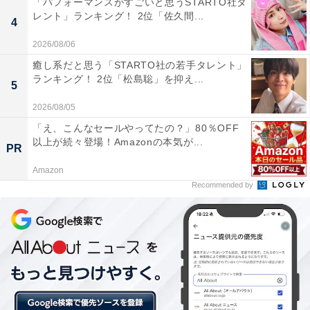
「パフォーマンスがすごいと思うSTARTO社タ
大阪府吹田市に本部を置く関西大学は、関西地方初の法
レント」ランキング！ 2位「佐久間...
4
律学校として1886に設立されました。2022年現在では法
2026/08/06
学部や経済学部をはじめ、13の学部と15の研究科に約3
癒し系だと思う「STARTO社の若手タレント」
万人の学生が在籍しています。
ランキング！ 2位「松島聡」を抑え...
5
毎年11月に開催される学園祭は、関西で最も盛り上がる
2026/08/05
と言われており、にぎやかなことが好きな学生にはうっ
「え、こんなセールやってたの？」80％OFF
以上が続々登場！Amazonの本気が...
てつけ。
PR
Amazon
Recommended by