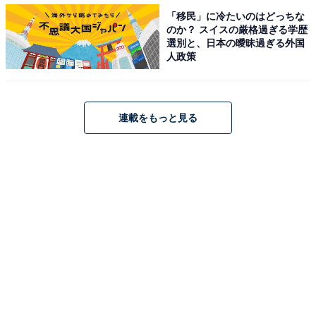
す。ユニークなヘッドラインが並んでおり、その企画力
「移民」に冷たいのはどっちな
のか？ スイスの厳格過ぎる学歴
や行動力に、高い評価の声が寄せられています。
選別と、日本の曖昧過ぎる外国
人政策
＞次ページ：10位までのランキング結果を見る
連載をもっと見る
【おすすめ記事】
・
関西の高校生が選ぶ「学びたい学部・学科がある大学」
ランキング！ 2位「大阪大学」、1位は？
・
関西の高校生が選ぶ「知名度の高い大学」ランキング！
3位「関西大」、2位「同志社大」、1位は？
・
関西の高校生が選ぶ「今後発展しそうな大学」ランキン