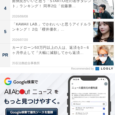
面倒見がいいと思う「STARTO社の若手タレン
ト」ランキング！ 同率2位「佐藤勝...
4
2026/08/08
理由を伺うと「辞めたい気持ちはありますが、正社員と
「KAWAII LAB.」でかわいいと思うアイドルラ
して働いているので、もったいないという気持ちがある
ンキング！ 2位「櫻井優衣」...
5
し、転職にも不安があるので……」とのこと。
2026/07/20
カードローン50万円以上の人は、返済を3～6
生活のため、そして今後の不安から、辞めたいと思って
ヶ月停止して『大幅に減額してから返済...
PR
もなかなか踏み出せないようです。
渋谷法務総合事務所
Recommended by
【おすすめ記事】
・
「30代が仕事を辞めたい理由」ランキング！ 2位は「理
不尽な扱いを受けた」、1位は？
・