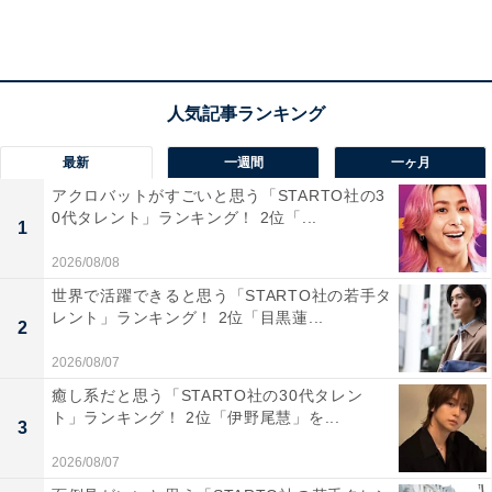
最新
一週間
一ヶ月
アクロバットがすごいと思う「STARTO社の3
0代タレント」ランキング！ 2位「...
1
2026/08/08
世界で活躍できると思う「STARTO社の若手タ
レント」ランキング！ 2位「目黒蓮...
2
2026/08/07
癒し系だと思う「STARTO社の30代タレン
正社員として働いているのでもったいない
ト」ランキング！ 2位「伊野尾慧」を...
3
しかし、男性は今でも同じ職場で働いており、辞めては
2026/08/07
いないそうです。