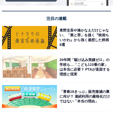
コロナ禍の「リアルな転職理由」ランキング！ 2位「昇
進・キャリアアップ」、1位は？
・
注目の連載
「上司が信頼できない」年収800万円、40代女性が会社
を辞めたいと思った瞬間
東野圭吾や湊かなえだけじゃな
い、「業と罪」を描く『映画ち
・
いかわ』から強く連想した映画
20代の転職理由「給与・年収をアップさせたい」が最
8選
多！ 希望年収は「401万円」以上
・
20年間「駆け込み実績ゼロ」の
「上司と社長がつかみ合いのケンカをはじめて……」年
学校も…「こども110番の家」
は本当に必要？ PTAが直面する
収300万円、介護職の女性が会社を辞めようと思った瞬
理想と現実
間
「青春18きっぷ」販売激減の裏
に何が？ 連続利用の厳格化だけ
ではない「本当の理由」