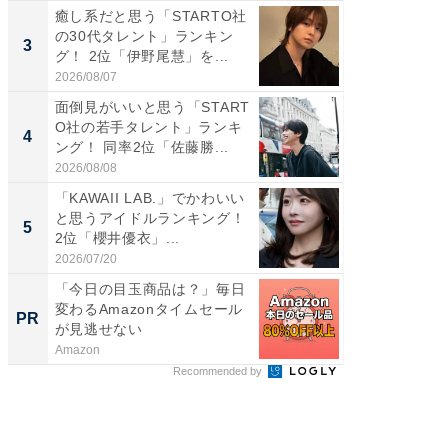
癒し系だと思う「STARTO社
「パフ
の30代タレント」ランキン
思うST
3
3
グ！ 2位「伊野尾慧」を...
ンキング
2026/08/07
2026/08/0
面倒見がいいと思う「START
ギャップ
O社の若手タレント」ランキ
RTO社
4
4
ング！ 同率2位「佐藤勝...
キング！
2026/08/08
2026/08/0
「KAWAII LAB.」でかわいい
世界で活
と思うアイドルランキング！
ARTO
5
5
2位「櫻井優衣」...
ンキング
2026/07/20
2026/08/0
「今日の目玉商品は？」毎日
「え、
変わるAmazonタイムセール
の？」8
PR
PR
が見逃せない
場！Ama
Amazon
Amazon
Recommended by