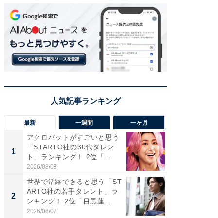
最新
一週間
一ヶ月
アクロバットがすごいと思う
癒し系だ
「STARTO社の30代タレン
の若手
1
1
ト」ランキング！ 2位「...
グ！ 2
2026/08/08
2026/08/0
世界で活躍できると思う「ST
癒し系だ
ARTO社の若手タレント」ラ
の30代
2
2
ンキング！ 2位「目黒蓮...
グ！ 2
2026/08/07
2026/08/0