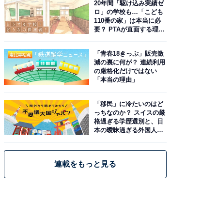
20年間「駆け込み実績ゼ
ロ」の学校も…「こども
110番の家」は本当に必
要？ PTAが直面する理想
と現実
「青春18きっぷ」販売激
減の裏に何が？ 連続利用
の厳格化だけではない
「本当の理由」
「移民」に冷たいのはど
っちなのか？ スイスの厳
格過ぎる学歴選別と、日
本の曖昧過ぎる外国人政
策
連載をもっと見る