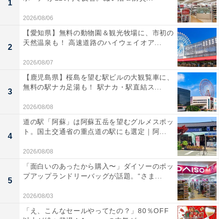
1
2026/08/06
【愛知県】無料の動物園＆観光牧場に、市初の
天然温泉も！ 高速道路のハイウェイオア...
2
2026/08/07
【鹿児島県】桜島を望む駅ビルの大観覧車に、
無料の駅ナカ足湯も！ 駅ナカ・駅直結ス...
3
2026/08/08
道の駅「阿蘇」は阿蘇五岳を望むグルメスポッ
ト。国土交通省の重点道の駅にも選定｜阿...
4
2026/08/08
「面白いのあったから購入〜」ダイソーのポッ
プアップランドリーバッグが話題。“さま...
5
2026/08/03
「え、こんなセールやってたの？」80％OFF