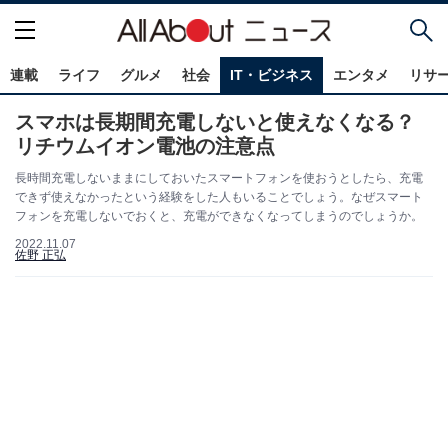
連載
ライフ
グルメ
社会
IT・ビジネス
エンタメ
リサ
スマホは長期間充電しないと使えなくなる？
リチウムイオン電池の注意点
長時間充電しないままにしておいたスマートフォンを使おうとしたら、充電
できず使えなかったという経験をした人もいることでしょう。なぜスマート
フォンを充電しないでおくと、充電ができなくなってしまうのでしょうか。
2022.11.07
佐野 正弘