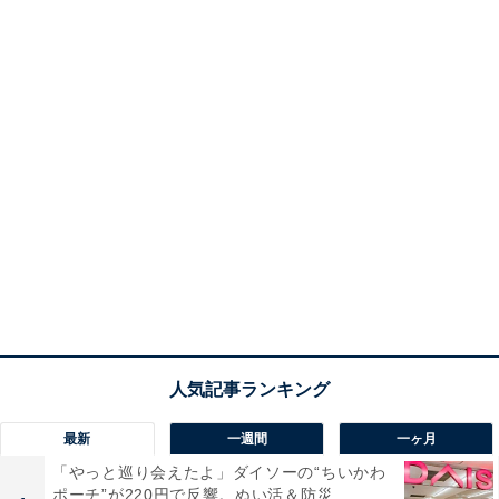
最新
一週間
一ヶ月
「やっと巡り会えたよ」ダイソーの“ちいかわ
ポーチ”が220円で反響。ぬい活＆防災...