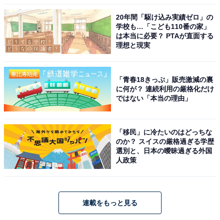
20年間「駆け込み実績ゼロ」の
学校も…「こども110番の家」
は本当に必要？ PTAが直面する
理想と現実
「青春18きっぷ」販売激減の裏
に何が？ 連続利用の厳格化だけ
ではない「本当の理由」
「移民」に冷たいのはどっちな
のか？ スイスの厳格過ぎる学歴
選別と、日本の曖昧過ぎる外国
人政策
連載をもっと見る