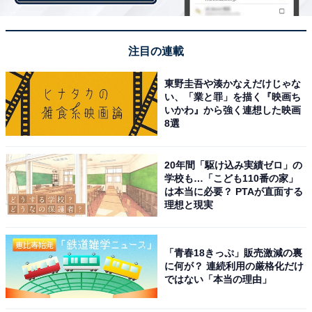
心配な人は以下の方法で先に実行しておきましょう。
注目の連載
「設定」アプリから「ユーザ名」を選択し「探す」をタ
ップ
東野圭吾や湊かなえだけじゃな
い、「業と罪」を描く『映画ち
スライドボタンをオフにする
いかわ』から強く連想した映画
Apple IDのパスワードを求められるので入力して、右上
8選
にある「オフにする」をタップして完了
20年間「駆け込み実績ゼロ」の
学校も…「こども110番の家」
は本当に必要？ PTAが直面する
理想と現実
「青春18きっぷ」販売激減の裏
に何が？ 連続利用の厳格化だけ
ではない「本当の理由」