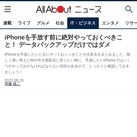
連載
ライフ
グルメ
社会
IT・ビジネス
エンタメ
リサ
iPhoneを手放す前に絶対やっておくべきこ
と！ データバックアップだけではダメ
iPhoneを手放したいときにやっておくべきことや注意点をまとめました。新
しく買い替えた時や中古買取店に売りたい時に、手放したいiPhoneではいく
つかやっておかなければならない項目があるので、しっかりと確認しておき
ましょう！
2022.09.28
斉藤 雄二