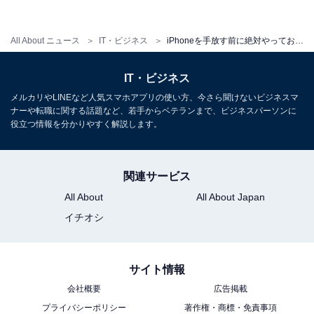
All About ニュース
IT・ビジネス
iPhoneを手放す前に絶対やっておくべきこと！ データバックアップだけではダメ
IT・ビジネス
メルカリやLINEなど人気スマホアプリの使い方、今さら聞けないビジネスマ
ナーや転職に関する話題など、若手からベテランまで、ビジネスパーソンに
役立つ情報を分かりやすく解説します。
関連サービス
All About
All About Japan
イチオシ
iCloudからサインアウトしておく
サイト情報
会社概要
広告掲載
iCloudのサインアウトは以下の方法で実行できます。
プライバシーポリシー
著作権・商標・免責事項