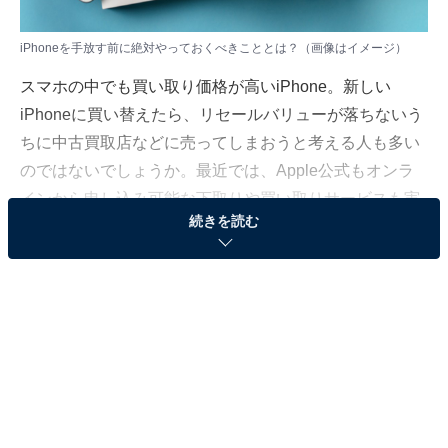
iPhoneを手放す前に絶対やっておくべきこととは？（画像はイメージ）
スマホの中でも買い取り価格が高いiPhone。新しい
iPhoneに買い替えたら、リセールバリューが落ちないう
ちに中古買取店などに売ってしまおうと考える人も多い
のではないでしょうか。最近では、Apple公式もオンラ
インから申し込み可能な下取りや買い取りサービスも実
続きを読む
施しており、スムーズに手放すことができます。
本記事では、iPhoneを手放す（売る）前にやっておくべ
きことや注意点をまとめました。中古買取店やApple下
取りサービス「Apple Trade in」にも対応しています。
データのバックアップ