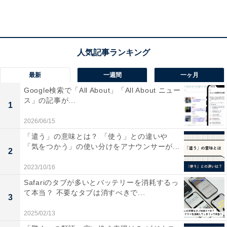
最新
一週間
一ヶ月
Google検索で「All About」「All About ニュー
ス」の記事が...
1
2026/06/15
「探す（iPhoneを探す）」機能をオフにしておく
「遣う」の意味とは？ 「使う」との違いや
「気をつかう」の使い分けをアナウンサーが...
2
iPhoneを紛失した際に便利な「探す（iPhoneを探す）」
2023/10/16
機能を無効にしましょう。iCloudと連動した機能なの
Safariのタブが多いとバッテリーを消耗するっ
で、サインアウトすれば「探す（iPhoneを探す）」も自
て本当？ 不要なタブは消すべきで...
3
動的に無効になります。
2025/02/13