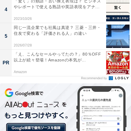
「驚く」の類語・言い換え表現は？ ビジネス
やレポートで使える熟語や英語表現をアナ...
4
2023/10/26
同じ一流企業でも社風は真逆？ 三菱・三井・
住友で変わる「評価される人」の違い
5
2026/07/28
「え、こんなセールやってたの？」80％OFF
以上が続々登場！Amazonの本気が...
PR
Amazon
Recommended by
「探す」機能を無効にしておく