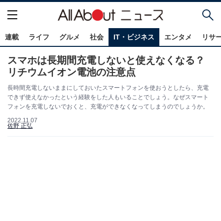
連載
ライフ
グルメ
社会
IT・ビジネス
エンタメ
リサ
スマホは長期間充電しないと使えなくなる？
リチウムイオン電池の注意点
長時間充電しないままにしておいたスマートフォンを使おうとしたら、充電
できず使えなかったという経験をした人もいることでしょう。なぜスマート
フォンを充電しないでおくと、充電ができなくなってしまうのでしょうか。
2022.11.07
佐野 正弘