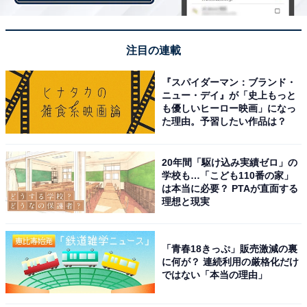
てみることで安全装置が解除され、再び充電できる場合
もあります。
注目の連載
ですが過放電の状態が長く続くことはリチウムイオン電
『スパイダーマン：ブランド・
池にとって決して良い状態とはいえず、劣化が進んでし
ニュー・デイ』が「史上もっと
まえばそもそも充電自体ができなくなってしまいます。
も優しいヒーロー映画」になっ
た理由。予習したい作品は？
そうなってしまうとバッテリーごと交換しなければ使え
なくなくなってしまうので、充電せずに長時間放置して
20年間「駆け込み実績ゼロ」の
しまうことには注意が必要なわけです。
学校も…「こども110番の家」
は本当に必要？ PTAが直面する
理想と現実
＞次ページ：過放電を避けるには？ 「バッテリーは消耗
品」という認識も
「青春18きっぷ」販売激減の裏
に何が？ 連続利用の厳格化だけ
ではない「本当の理由」