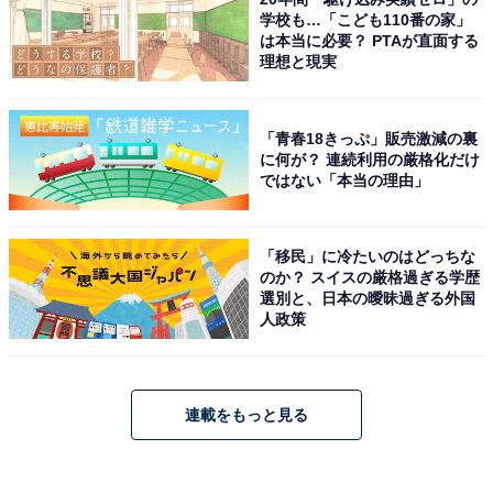
学校も…「こども110番の家」
は本当に必要？ PTAが直面する
理想と現実
「青春18きっぷ」販売激減の裏
に何が？ 連続利用の厳格化だけ
ではない「本当の理由」
「移民」に冷たいのはどっちな
のか？ スイスの厳格過ぎる学歴
選別と、日本の曖昧過ぎる外国
人政策
連載をもっと見る