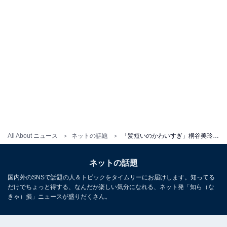
All About ニュース
ネットの話題
「髪短いのかわいすぎ」桐谷美玲、PRADAのバッグがおしゃれなブラックコーデ公開！ 「お顔が小さい」
ネットの話題
国内外のSNSで話題の人＆トピックをタイムリーにお届けします。知ってる
だけでちょっと得する、なんだか楽しい気分になれる、ネット発「知ら（な
きゃ）損」ニュースが盛りだくさん。