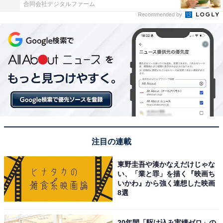
合同会社デジタルファーム
Recommended by
注目の連載
東野圭吾や湊かなえだけじゃな
い、「業と罪」を描く『映画ち
いかわ』から強く連想した映画
8選
20年間「駆け込み実績ゼロ」の