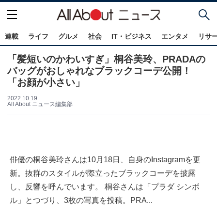
連載
ライフ
グルメ
社会
IT・ビジネス
エンタメ
リサ
「髪短いのかわいすぎ」桐谷美玲、PRADAの
バッグがおしゃれなブラックコーデ公開！
「お顔が小さい」
2022.10.19
All About ニュース編集部
俳優の桐谷美玲さんは10月18日、自身のInstagramを更
新。抜群のスタイルが際立ったブラックコーデを披露
し、反響を呼んでいます。 桐谷さんは「プラダ シンボ
ル」とつづり、3枚の写真を投稿。PRA...