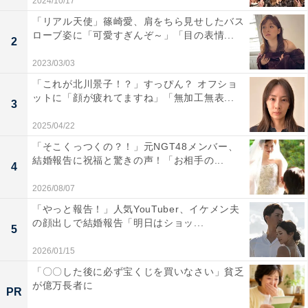
2024/10/17
「リアル天使」篠崎愛、肩をちら見せしたバス
ローブ姿に「可愛すぎんぞ～」「目の表情...
2
2023/03/03
「これが北川景子！？」すっぴん？ オフショ
ットに「顔が疲れてますね」「無加工無表...
3
2025/04/22
「そこくっつくの？！」元NGT48メンバー、
結婚報告に祝福と驚きの声！「お相手の...
4
2026/08/07
「やっと報告！」人気YouTuber、イケメン夫
の顔出しで結婚報告「明日はショッ...
5
2026/01/15
「〇〇した後に必ず宝くじを買いなさい」貧乏
が億万長者に
PR