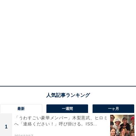
最新
一週間
一ヶ月
「うわすごい豪華メンバー」木梨憲武、ヒロミ
へ「連絡ください！」呼び掛ける。ISS...
1