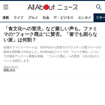
連載
ライフ
グルメ
社会
IT・ビジネス
エンタメ
リサ
「食文化への冒涜」など厳しい声も。ファミ
マの“フォーク廃止”に賛否。「箸でも困らな
い派」は何割？
全国のファミリーマートは、10月4日から店頭でのプラスチック製フォークの
提供を原則取りやめました。All Aboutはファミマの「フォーク廃止」につい
ての独自アンケート調査を実施。「フォーク廃止」への賛否、それぞれのコ
メントを紹介します。
2022.10.12
福島 ゆき