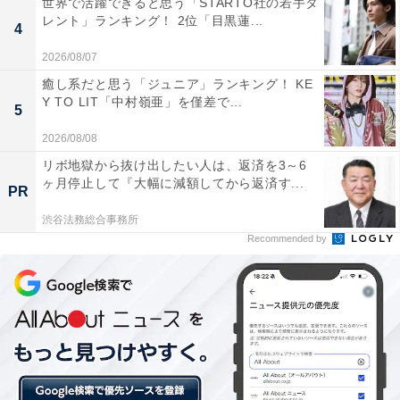
世界で活躍できると思う「STARTO社の若手タ
多いですが、できることから始めるのはいいことだと思
レント」ランキング！ 2位「目黒蓮...
4
います（63歳男性）」「小さなことからコツコツと取り
2026/08/07
組んでいていいと思います（42歳女性）」「大賛成で
癒し系だと思う「ジュニア」ランキング！ KE
す！ 地球の環境問題とフォークで食べたいとか使用した
Y TO LIT「中村嶺亜」を僅差で...
5
いという多数の意見を天秤にかけても地球の環境のほう
2026/08/08
が100％大切なのでファミリーマートは本気で地球環境
リボ地獄から抜け出したい人は、返済を3～6
の事を考えていて素晴らしいと思うからです（44歳男
ヶ月停止して『大幅に減額してから返済す...
性）」など、わずかな取り組みからでも環境問題に関わ
PR
っていくことが大切というコメントもありました。
渋谷法務総合事務所
Recommended by