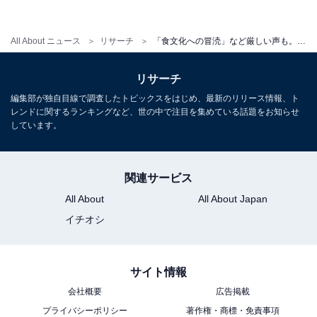
All About ニュース
リサーチ
「食文化への冒涜」など厳しい声も。ファミマの“フォーク廃止”に賛否。「箸でも困らない派」は何割？
リサーチ
編集部が独自目線で調査したトピックスをはじめ、最新のリリース情報、ト
レンドに関するランキングなど、世の中で注目を集めている話題をお知らせ
しています。
「サービス悪化」「食文化への冒涜」……反対派
の厳しい声も
関連サービス
また、フォークの代わりに原則「竹箸」を提供すること
All About
All About Japan
に対して、「なぜその竹のフォークを作ろうと思わなか
イチオシ
ったのか謎。サービス悪化だし、パスタはお箸では食べ
ない（38歳女性）」「パスタを箸で食えという神経が判
サイト情報
らない（69歳男性）」「馬鹿ですかと言いたい。食文化
会社概要
広告掲載
への冒涜だと思う。多分ファミマでパスタは買わない
プライバシーポリシー
著作権・商標・免責事項
（46歳男性）」など、パスタを箸で食べることについて