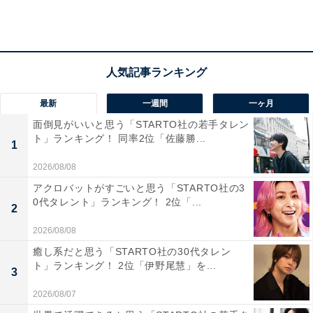
ファミマの「フォーク廃止」の取り組みに賛成？ 反対？
ファミリーマートの「フォーク廃止」の取り組みに対し
て、「賛成」と回答した人は59％、「反対」が14％でし
た。
最新
一週間
一ヶ月
「賛成」と回答した人からは、「環境問題やSDGsの観
面倒見がいいと思う「STARTO社の若手タレン
点から見ても、素晴らしい取り組みだと思います（27歳
ト」ランキング！ 同率2位「佐藤勝...
1
男性）」「遅すぎるくらいだし、他も追随してほしい
2026/08/08
（55歳女性）」「身近なコンビニ業界がプラスチックの
アクロバットがすごいと思う「STARTO社の3
削減に取り組むことで、多くの人がSDGsを考えるきっ
0代タレント」ランキング！ 2位「...
かけになると思う（44歳女性）」など、生活に身近なコ
2
ンビニ業界が環境問題に取り組む姿勢に称賛の声が集ま
2026/08/08
りました。
癒し系だと思う「STARTO社の30代タレン
ト」ランキング！ 2位「伊野尾慧」を...
3
ほかにも、「フォーク一つは小さいかもしれません、コ
2026/08/07
ーヒーカップや弁当容器・蓋のほうがプラスチック量は