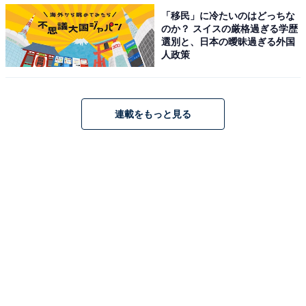
した。
「移民」に冷たいのはどっちな
のか？ スイスの厳格過ぎる学歴
選別と、日本の曖昧過ぎる外国
ファミリーマートは「フォーク廃止」によって、竹箸な
人政策
どの代替品への移行、また顧客自身のマイカトラリー利
用促進が進めば、プラスチック使用量は年間で約250ト
ン削減できると見込んでいます。顧客の理解を全面的に
連載をもっと見る
得るためには、フォークを廃止することで環境問題につ
いてどれほどの貢献ができるのか、今後も分かりやすく
示していく必要があるのかもしれません。