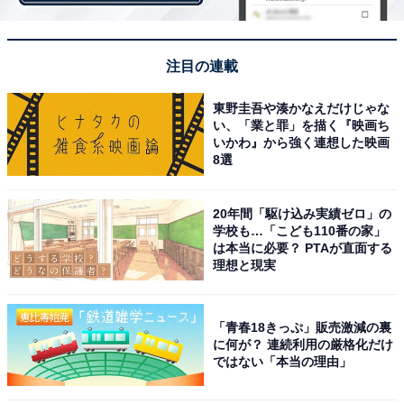
注目の連載
東野圭吾や湊かなえだけじゃな
い、「業と罪」を描く『映画ち
いかわ』から強く連想した映画
8選
「どのくらい環境問題に貢献するの？」……ファ
ミマの見込みは？
20年間「駆け込み実績ゼロ」の
学校も…「こども110番の家」
一方で、反対派からは「フォーク廃止によってどのくら
は本当に必要？ PTAが直面する
理想と現実
い環境問題に貢献するかが不明（47歳男性）」「フォー
クいる。他に環境よくすればいい（40歳女性）」「フォ
ークを辞めても環境問題に配慮することにはならないと
「青春18きっぷ」販売激減の裏
に何が？ 連続利用の厳格化だけ
思うし、パスタはもう買わないと思う（26歳女性）」
ではない「本当の理由」
「環境と利便性を天秤にかけた感じがない、使う人のこ
とを全く考えていない（35歳女性）」などの声もありま