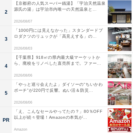
【京都府の人気スーパー銭湯】「宇治天然温泉
源氏の湯」は宇治市内唯一の天然温泉と...
2
2026/08/07
「1000円には見えなかった」スタンダードプ
ロダクツのリュックが「高見えする」の...
3
2026/08/03
【千葉県】918㎡の県内最大級マーケットか
ら、廃校をリノベした直売所まで。ファー...
4
2026/08/06
「やっと巡り会えたよ」ダイソーの“ちいかわ
ポーチ”が220円で反響。ぬい活＆防災...
5
2026/08/06
「え、こんなセールやってたの？」80％OFF
以上が続々登場！Amazonの本気が...
PR
Amazon