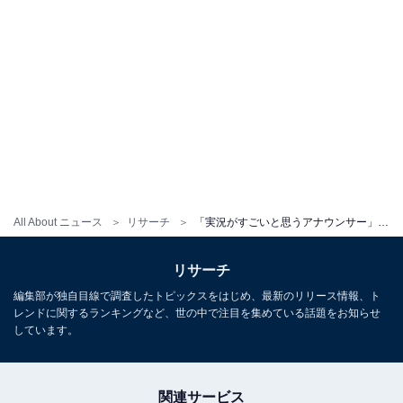
All About ニュース
リサーチ
「実況がすごいと思うアナウンサー」ランキング！ 3位 上重聡、2位 三宅正治、1位は？
リサーチ
編集部が独自目線で調査したトピックスをはじめ、最新のリリース情報、ト
レンドに関するランキングなど、世の中で注目を集めている話題をお知らせ
しています。
関連サービス