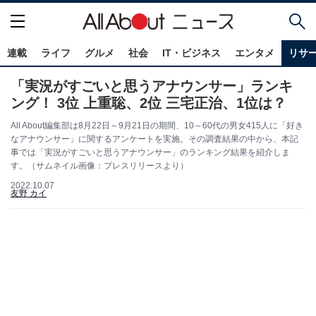
連載
ライフ
グルメ
社会
IT・ビジネス
エンタメ
リサ
「実況がすごいと思うアナウンサー」ランキ
ング！ 3位 上重聡、2位 三宅正治、1位は？
All About編集部は8月22日～9月21日の期間、10～60代の男女415人に「好き
なアナウンサー」に関するアンケートを実施。その調査結果の中から、本記
事では「実況がすごいと思うアナウンサー」のランキング結果を紹介しま
す。（サムネイル画像：プレスリリースより）
2022.10.07
友野 カイ