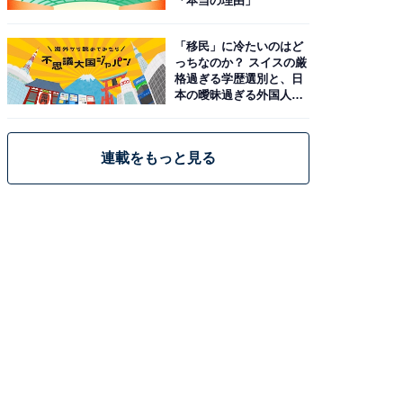
「本当の理由」
「移民」に冷たいのはど
っちなのか？ スイスの厳
格過ぎる学歴選別と、日
本の曖昧過ぎる外国人政
策
連載をもっと見る