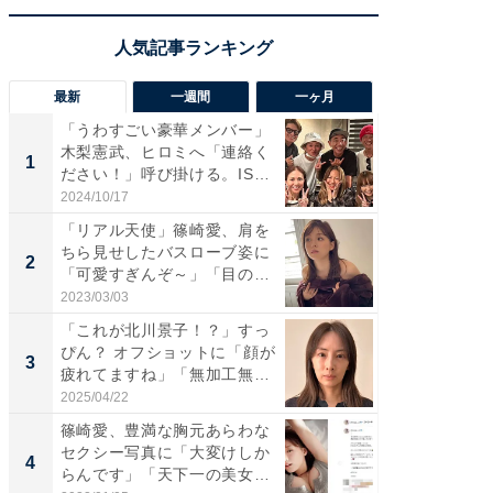
最新
一週間
一ヶ月
「うわすごい豪華メンバー」
「さす
木梨憲武、ヒロミへ「連絡く
は」高
1
1
ださい！」呼び掛ける。IS
災地を
S...
「カ...
2024/10/17
2026/08/0
「リアル天使」篠崎愛、肩を
「女の
ちら見せしたバスローブ姿に
介、バ
2
2
「可愛すぎんぞ～」「目の表
らのプレ
情...
愛...
2023/03/03
2026/08/0
「これが北川景子！？」すっ
「脚が
ぴん？ オフショットに「顔が
横川尚
3
3
疲れてますね」「無加工無
ムキな姿
表...
刃...
2025/04/22
2026/08/0
篠崎愛、豊満な胸元あらわな
「え、
セクシー写真に「大変けしか
芸人、2
4
4
らんです」「天下一の美女で
エットに