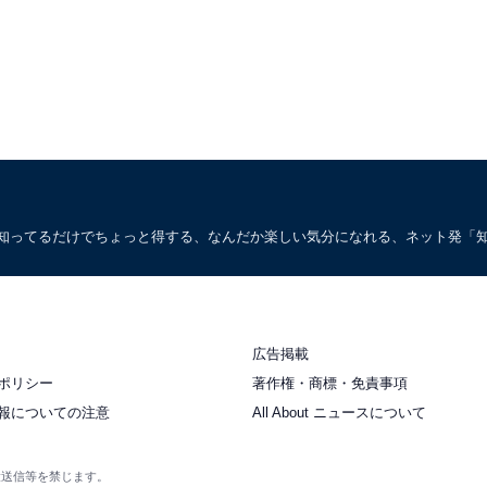
。知ってるだけでちょっと得する、なんだか楽しい気分になれる、ネット発「
広告掲載
ポリシー
著作権・商標・免責事項
報についての注意
All About ニュースについて
衆送信等を禁じます。