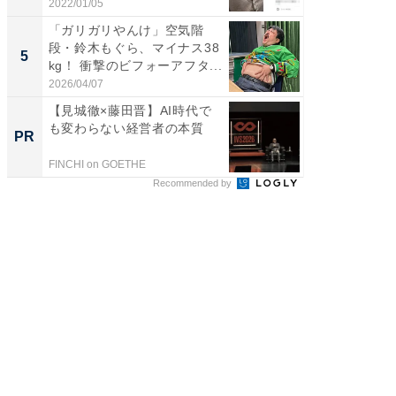
す...
2022/01/05
2026/08/0
「ガリガリやんけ」空気階
「脳がバ
段・鈴木もぐら、マイナス38
装姿が話
5
5
kg！ 衝撃のビフォーアフタ...
のお父さ
2026/04/07
2026/08/0
【見城徹×藤田晋】AI時代で
【見城徹
も変わらない経営者の本質
も変わ
PR
PR
FINCHI on GOETHE
FINCHI o
Recommended by