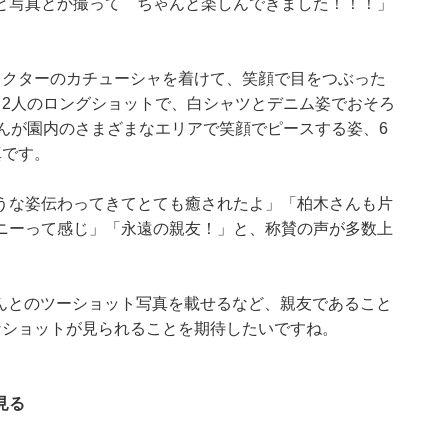
と写真とか撮って ちゃんと楽しんできました！！！」
ラクターのカチューシャを着けて、笑顔で目をつぶった
る2人のロングショットで、白シャツとデニム姿でおそろ
んが園内のさまざまなエリアで笑顔でピースする姿、6
真です。
うな姿伝わってきてとても癒されたよ」「柏木さんも片
ニーって感じ」「永遠の親友！」と、称賛の声が多数上
山さんとのツーショット写真を載せるなど、親友であること
なショットが見られることを期待したいですね。
見る