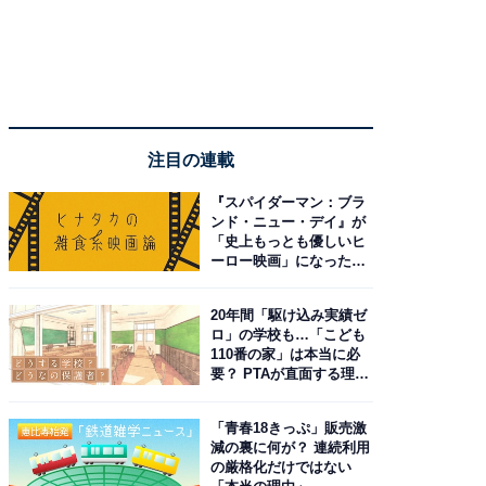
注目の連載
『スパイダーマン：ブラ
ンド・ニュー・デイ』が
「史上もっとも優しいヒ
ーロー映画」になった理
由。予習したい作品は？
20年間「駆け込み実績ゼ
ロ」の学校も…「こども
110番の家」は本当に必
要？ PTAが直面する理想
と現実
「青春18きっぷ」販売激
減の裏に何が？ 連続利用
の厳格化だけではない