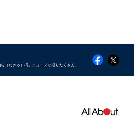
知ら（なきゃ）損」ニュースが盛りだくさん。