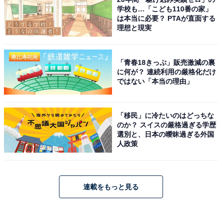
学校も…「こども110番の家」
は本当に必要？ PTAが直面する
理想と現実
「青春18きっぷ」販売激減の裏
に何が？ 連続利用の厳格化だけ
ではない「本当の理由」
「移民」に冷たいのはどっちな
のか？ スイスの厳格過ぎる学歴
選別と、日本の曖昧過ぎる外国
人政策
連載をもっと見る