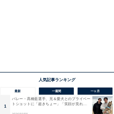
最新
一週間
一ヶ月
バレー・髙橋藍選手、兄＆愛犬とのプライベー
トショットに「超きちょー」「笑顔が見れ...
1