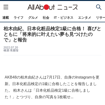
連載
ライフ
グルメ
社会
IT・ビジネス
エンタメ
リサ
柏木由紀、日本化粧品検定1級に合格！ 喜びと
ともに「将来的に叶えたい夢も見つけたの
で」と報告
2022.07.20
橋酒 瑛麗瑠
AKB48の柏木由紀さんは7月17日、自身のInstagramを更
新。日本化粧品検定の1級に合格したことを報告しまし
た。 柏木さんは「日本化粧品検定1級に合格しまし
た！」とつづり、自身の写真を1枚載せ...