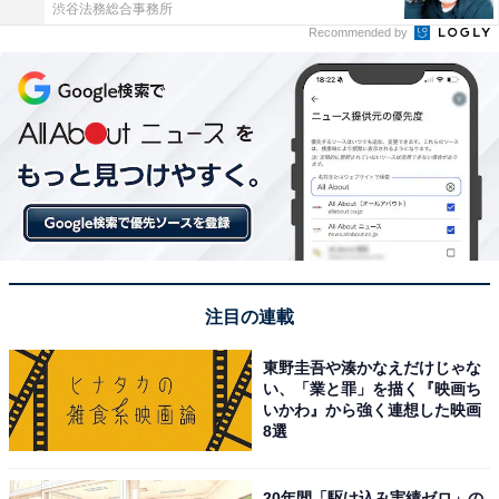
渋谷法務総合事務所
Recommended by
注目の連載
東野圭吾や湊かなえだけじゃな
い、「業と罪」を描く『映画ち
いかわ』から強く連想した映画
8選
20年間「駆け込み実績ゼロ」の