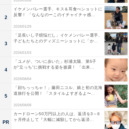
2026/03/08
イケメンバレー選手、キス＆耳食べショットに
反響！ 「なんなのーこのイチャイチャ感...
2
2026/01/29
「足長いし子煩悩だし」イケメンバレー選手、
子どもたちとのディズニーショットに「か...
3
2026/01/03
「ユメが、ついに歩いた」杉浦太陽、第5子
が“立っち”に挑戦する姿を披露！ 「出来...
4
2026/08/04
「顔ちっっちゃ！」藤田ニコル、娘と初の北海
道旅行を公開！ 「スタイルよすぎるよ〜...
5
2026/08/08
カードローン50万円以上の人は、返済を3～6
ヶ月停止して『大幅に減額してから返済...
PR