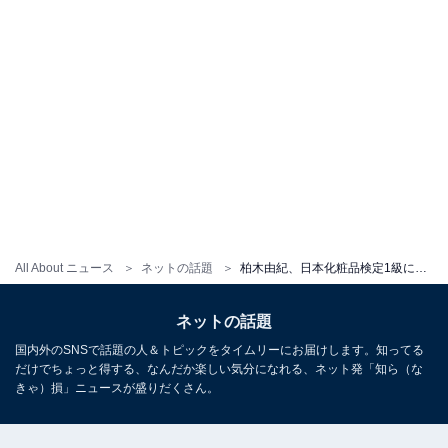
All About ニュース
ネットの話題
柏木由紀、日本化粧品検定1級に合格！ 喜びとともに「将来的に叶えたい夢も見つけたので」と報告
ネットの話題
国内外のSNSで話題の人＆トピックをタイムリーにお届けします。知ってる
だけでちょっと得する、なんだか楽しい気分になれる、ネット発「知ら（な
きゃ）損」ニュースが盛りだくさん。