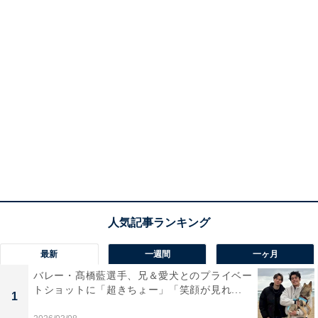
最新
一週間
一ヶ月
バレー・髙橋藍選手、兄＆愛犬とのプライベー
トショットに「超きちょー」「笑顔が見れ...
1