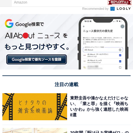
Amazon
Recommended by
注目の連載
東野圭吾や湊かなえだけじゃな
い、「業と罪」を描く『映画ち
いかわ』から強く連想した映画
8選
20年間「駆け込み実績ゼロ」の