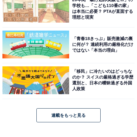
学校も…「こども110番の家」
は本当に必要？ PTAが直面する
理想と現実
「青春18きっぷ」販売激減の裏
に何が？ 連続利用の厳格化だけ
ではない「本当の理由」
「移民」に冷たいのはどっちな
のか？ スイスの厳格過ぎる学歴
選別と、日本の曖昧過ぎる外国
人政策
連載をもっと見る