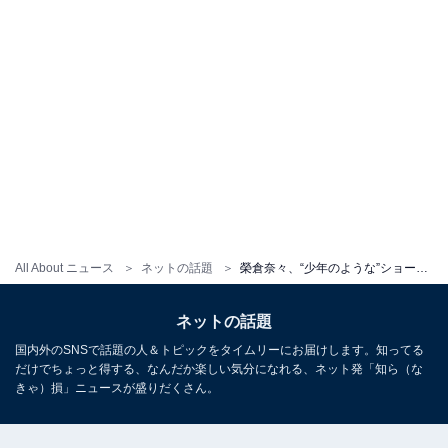
All About ニュース
ネットの話題
榮倉奈々、“少年のような”ショーパンスーツ姿で美脚を披露！ 「足きれいすぎるー」「凄くカッコいい」
ネットの話題
国内外のSNSで話題の人＆トピックをタイムリーにお届けします。知ってる
だけでちょっと得する、なんだか楽しい気分になれる、ネット発「知ら（な
きゃ）損」ニュースが盛りだくさん。