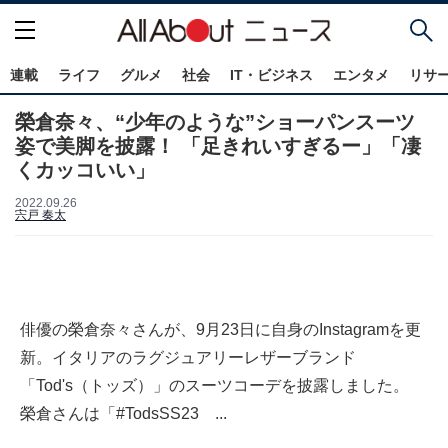
連載
ライフ
グルメ
社会
IT・ビジネス
エンタメ
リサ
榮倉奈々、“少年のような”ショーパンスーツ
姿で美脚を披露！ 「足きれいすぎるー」「凄
くカッコいい」
2022.09.26
宍戸 奏太
俳優の榮倉奈々さんが、9月23日に自身のInstagramを更
新。イタリアのラグジュアリーレザーブランド
「Tod's（トッズ）」のスーツコーデを披露しました。
榮倉さんは「#TodsSS23 ...