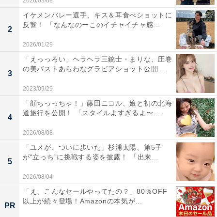
2026/03/08
イケメンバレー選手、キス＆耳食べショットに
反響！ 「なんなのーこのイチャイチャ感...
2
2026/01/29
「えっっろい」ヘラヘラ三銃士・まりな、圧巻
の美バストあらわなグラビアショット公開...
3
2023/09/29
「顔ちっっちゃ！」藤田ニコル、娘と初の北海
道旅行を公開！ 「スタイルよすぎるよ〜...
4
2026/08/08
「ユメが、ついに歩いた」杉浦太陽、第5子
が“立っち”に挑戦する姿を披露！ 「出来...
5
2026/08/04
「え、こんなセールやってたの？」80％OFF
以上が続々登場！Amazonの本気が...
PR