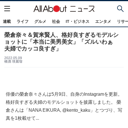
連載
ライフ
グルメ
社会
IT・ビジネス
エンタメ
リサ
榮倉奈々＆賀来賢人、格好良すぎるモデルシ
ョットに「本当に美男美女」「ズルいわぁ
夫婦でカッコ良すぎ」
2022.05.09
橋酒 瑛麗瑠
俳優の榮倉奈々さんは5月9日、自身のInstagramを更新。
格好良すぎる夫婦のモデルショットを披露しました。 榮
倉さんは「NANA EIKURA, @kento_kaku」とつづり、写
真を1枚載せて...