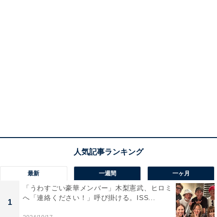
最新
一週間
一ヶ月
「うわすごい豪華メンバー」木梨憲武、ヒロミ
へ「連絡ください！」呼び掛ける。ISS...
1