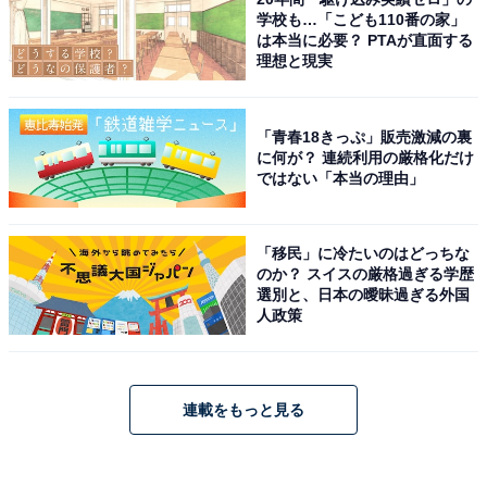
学校も…「こども110番の家」
は本当に必要？ PTAが直面する
理想と現実
「青春18きっぷ」販売激減の裏
に何が？ 連続利用の厳格化だけ
ではない「本当の理由」
「移民」に冷たいのはどっちな
のか？ スイスの厳格過ぎる学歴
選別と、日本の曖昧過ぎる外国
人政策
連載をもっと見る