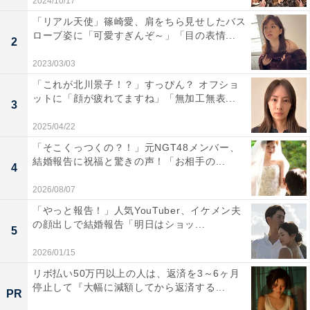
2024/10/17
「リアル天使」篠崎愛、肩をちら見せしたバス
ローブ姿に「可愛すぎんぞ～」「目の表情...
2
2023/03/03
「これが北川景子！？」すっぴん？ オフショ
ットに「顔が疲れてますね」「無加工無表...
3
2025/04/22
「そこくっつくの？！」元NGT48メンバー、
結婚報告に祝福と驚きの声！「お相手の...
4
2026/08/07
「やっと報告！」人気YouTuber、イケメン夫
の顔出しで結婚報告「明日はショッ...
5
2026/01/15
リボ払い50万円以上の人は、返済を3～6ヶ月
停止して『大幅に減額してから返済する...
PR