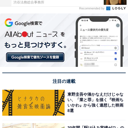
渋谷法務総合事務所
Recommended by
注目の連載
東野圭吾や湊かなえだけじゃな
い、「業と罪」を描く『映画ち
いかわ』から強く連想した映画
8選
20年間「駆け込み実績ゼロ」の