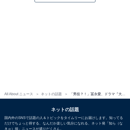
All About ニュース
ネットの話題
「男役？！」冨永愛、ドラマ『大奥』で徳川吉宗役を務めることを報告！ 「迫力ありそうで楽しみ」の声
ネットの話題
国内外のSNSで話題の人＆トピックをタイムリーにお届けします。知ってる
だけでちょっと得する、なんだか楽しい気分になれる、ネット発「知ら（な
きゃ）損」ニュースが盛りだくさん。