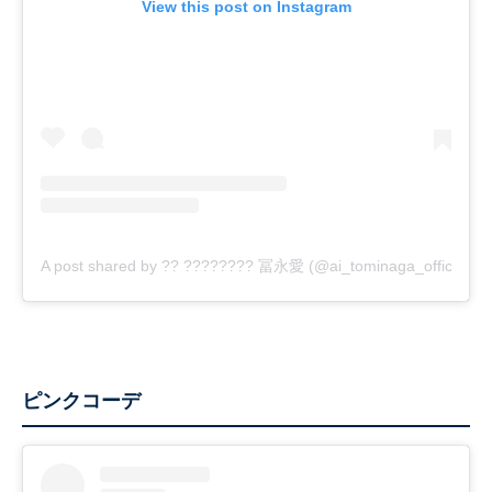
View this post on Instagram
A post shared by ?? ???????? 冨永愛 (@ai_tominaga_official)
ピンクコーデ