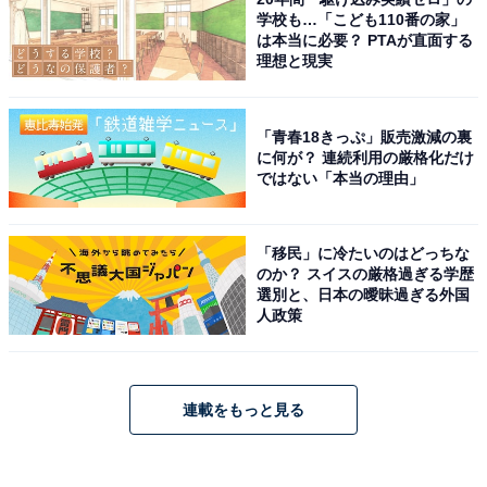
学校も…「こども110番の家」
は本当に必要？ PTAが直面する
理想と現実
「青春18きっぷ」販売激減の裏
に何が？ 連続利用の厳格化だけ
ではない「本当の理由」
「移民」に冷たいのはどっちな
のか？ スイスの厳格過ぎる学歴
選別と、日本の曖昧過ぎる外国
人政策
連載をもっと見る