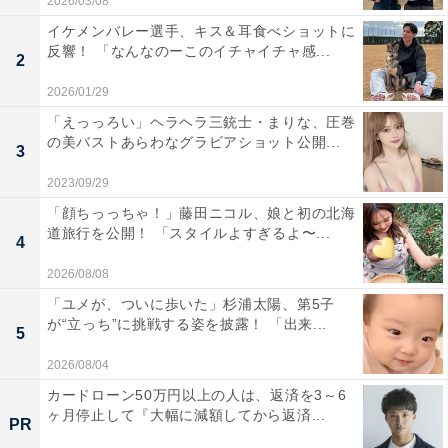
2026/03/08
イケメンバレー選手、キス＆耳食べショットに
反響！ 「なんなのーこのイチャイチャ感...
2
2026/01/29
「えっっろい」ヘラヘラ三銃士・まりな、圧巻
の美バストあらわなグラビアショット公開...
3
2023/09/29
「顔ちっっちゃ！」藤田ニコル、娘と初の北海
道旅行を公開！ 「スタイルよすぎるよ〜...
4
2026/08/08
「ユメが、ついに歩いた」杉浦太陽、第5子
が“立っち”に挑戦する姿を披露！ 「出来...
5
2026/08/04
カードローン50万円以上の人は、返済を3～6
ヶ月停止して『大幅に減額してから返済...
PR