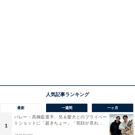
最新
一週間
一ヶ月
バレー・髙橋藍選手、兄＆愛犬とのプライベー
トショットに「超きちょー」「笑顔が見れ...
1