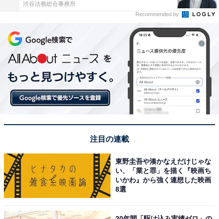
渋谷法務総合事務所
Recommended by
注目の連載
東野圭吾や湊かなえだけじゃな
い、「業と罪」を描く『映画ち
いかわ』から強く連想した映画
8選
20年間「駆け込み実績ゼロ」の