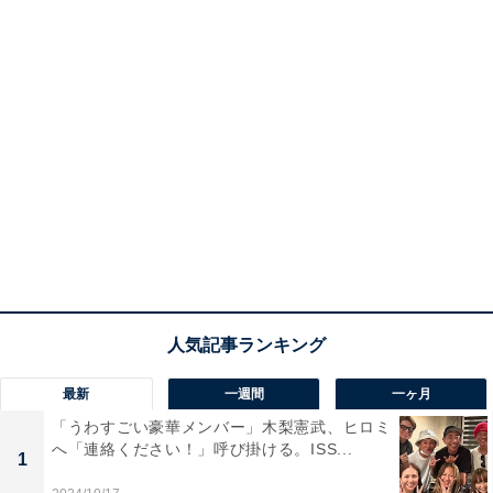
最新
一週間
一ヶ月
「うわすごい豪華メンバー」木梨憲武、ヒロミ
へ「連絡ください！」呼び掛ける。ISS...
1