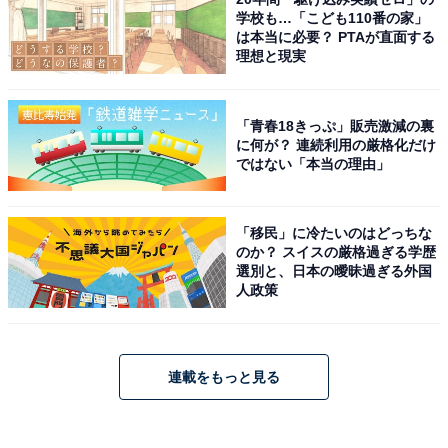
学校も…「こども110番の家」
は本当に必要？ PTAが直面する
理想と現実
「青春18きっぷ」販売激減の裏
に何が？ 連続利用の厳格化だけ
ではない「本当の理由」
「移民」に冷たいのはどっちな
のか？ スイスの厳格過ぎる学歴
選別と、日本の曖昧過ぎる外国
人政策
連載をもっと見る