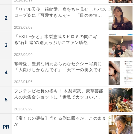
2024/10/17
「リアル天使」篠崎愛、肩をちら見せしたバス
ローブ姿に「可愛すぎんぞ～」「目の表情...
2
2023/03/03
「EXILEかと」木梨憲武＆ヒロミの間に写
る“石川遼”の別人っぷりにファン騒然！...
3
2022/09/09
篠崎愛、豊満な胸元あらわなセクシー写真に
「大変けしからんです」「天下一の美女です...
4
2022/01/05
フジテレビ社長の姿も！ 木梨憲武、豪華芸能
人の大集合ショットに「素敵でカッコいい...
5
2023/09/29
【宝くじの裏技】当たる側に回るか、このまま
か
PR