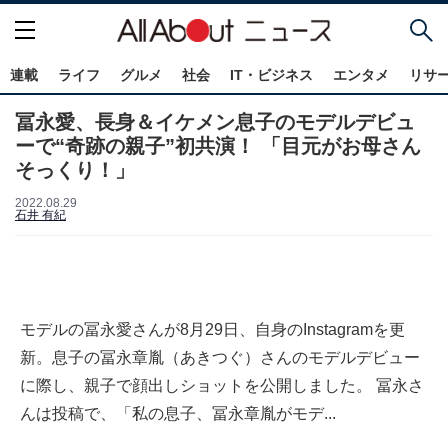
連載
ライフ
グルメ
社会
IT・ビジネス
エンタメ
リサ
冨永愛、長身＆イケメン息子のモデルデビュ
ーで“奇跡の親子”初共演！ 「目元がお母さん
そっくり！」
2022.08.29
石井 有紀
モデルの冨永愛さんが8月29日、自身のInstagramを更
新。息子の冨永章胤（あきつぐ）さんのモデルデビュー
に際し、親子で顔出しショットを公開しました。 冨永さ
んは投稿で、「私の息子、冨永章胤がモデ...