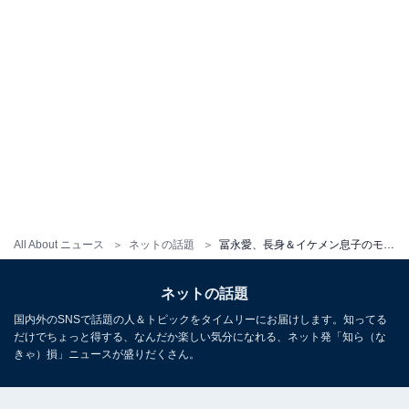
All About ニュース
ネットの話題
冨永愛、長身＆イケメン息子のモデルデビューで“奇跡の親子”初共演！ 「目元がお母さんそっくり！」
ネットの話題
国内外のSNSで話題の人＆トピックをタイムリーにお届けします。知ってる
だけでちょっと得する、なんだか楽しい気分になれる、ネット発「知ら（な
きゃ）損」ニュースが盛りだくさん。