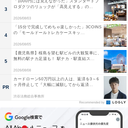
「1000円には見えなかった」スタンダードプ
ロダクツのリュックが「高見えする」の...
3
2026/08/03
「15分で完成してめちゃ楽しかった」3COINS
の「モールドールトレカケースキッ...
4
2026/08/05
【鹿児島県】桜島を望む駅ビルの大観覧車に、
無料の駅ナカ足湯も！ 駅ナカ・駅直結ス...
5
2026/08/08
カードローン50万円以上の人は、返済を3～6
ヶ月停止して『大幅に減額してから返済...
PR
渋谷法務総合事務所
Recommended by