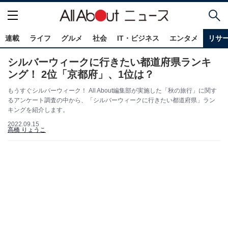
連載
ライフ
グルメ
社会
IT・ビジネス
エンタメ
リサ
シルバーウィークに行きたい都道府県ランキ
ング！ 2位「京都府」、1位は？
もうすぐシルバーウィーク！ All About編集部が実施した「秋の旅行」に関す
るアンケート調査の中から、「シルバーウィークに行きたい都道府県」ラン
キングを紹介します。
2022.09.15
高橋 りょうこ