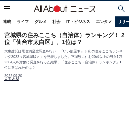
連載
ライフ
グルメ
社会
IT・ビジネス
エンタメ
リサ
宮城県の住みここち（自治体）ランキング！ 2
位「仙台市太白区」、1位は？
大東建託は居住満足度調査を行い、「いい部屋ネット 街の住みここちランキ
ング2022＜宮城県版＞」を発表しました。宮城県に住む20歳以上の男女1万
2304人を対象に調査を行った結果、「住みここち（自治体）ランキング」1
位に選ばれたのは？
2022.09.20
児玉 友梨