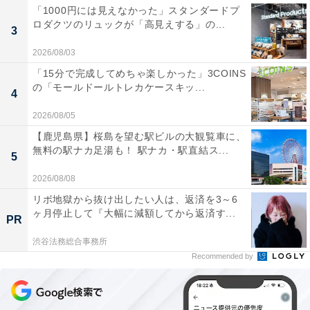
「1000円には見えなかった」スタンダードプ
ロダクツのリュックが「高見えする」の...
3
2026/08/03
「15分で完成してめちゃ楽しかった」3COINS
の「モールドールトレカケースキッ...
4
2026/08/05
【鹿児島県】桜島を望む駅ビルの大観覧車に、
無料の駅ナカ足湯も！ 駅ナカ・駅直結ス...
5
2026/08/08
リボ地獄から抜け出したい人は、返済を3～6
ヶ月停止して『大幅に減額してから返済す...
PR
渋谷法務総合事務所
Recommended by