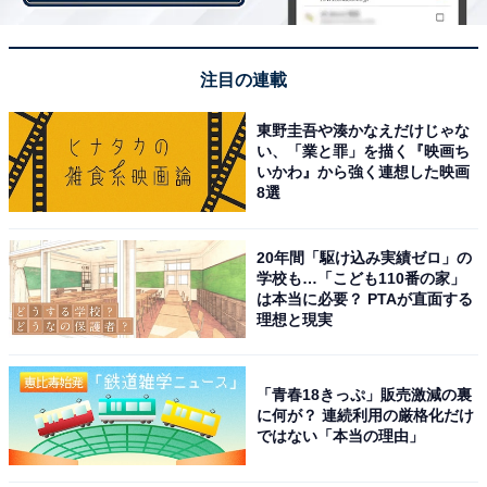
県東南部に位置する「上北郡おいらせ町」は、八戸市や
三沢市のベッドタウン。青い森鉄道の駅が2駅あるほ
注目の連載
か、車を利用すれば三沢空港、JR八戸駅、八戸港フェリ
ーターミナルまで各30分以内でアクセスができます。ま
東野圭吾や湊かなえだけじゃな
い、「業と罪」を描く『映画ち
た、町内には大型商業施設やスーパーも進出しており、
いかわ』から強く連想した映画
日常の買い物にも便利。県内でも人口が増加している勢
8選
いのある街です。
20年間「駆け込み実績ゼロ」の
学校も…「こども110番の家」
は本当に必要？ PTAが直面する
＞5位までの全ランキング結果を見る
理想と現実
「青春18きっぷ」販売激減の裏
【おすすめ記事】
に何が？ 連続利用の厳格化だけ
・
ではない「本当の理由」
山形県の住みここち（自治体）ランキング！ 2位「天童