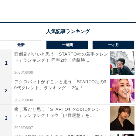
最新
一週間
一ヶ月
面倒見がいいと思う「STARTO社の若手タレン
ト」ランキング！ 同率2位「佐藤勝...
1
2位： 情緒あふれる街並みがある「弘前市」
2026/08/08
アクロバットがすごいと思う「STARTO社の3
0代タレント」ランキング！ 2位「...
「弘前市」は、県の西部に位置しています。弘前藩の城
2
下町として栄えた歴史のある街で、レトロモダンな街並
2026/08/08
みが魅力的。「弘前ねぷたまつり」をはじめ、四季の移
癒し系だと思う「STARTO社の30代タレン
ろいを楽しむイベントには多くの市民や観光客が訪れま
ト」ランキング！ 2位「伊野尾慧」を...
3
す。また、市街地には住宅や店舗、医療機関などが集ま
2026/08/07
っているため便利。暮らしやすい環境が整っています。