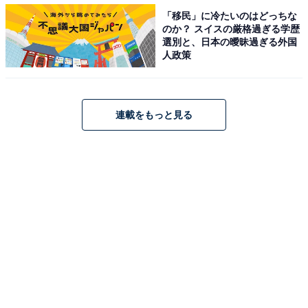
市」、1位は？
「移民」に冷たいのはどっちな
・
のか？ スイスの厳格過ぎる学歴
北海道の住みここち（自治体）ランキング！ 2位「上川
選別と、日本の曖昧過ぎる外国
人政策
郡東神楽町」、1位は？
・
福島県の住みここち（自治体）ランキング！ 2位「伊達
連載をもっと見る
郡桑折町」、1位は？
・
2022年 東北地方の観光地満足度ランキング！ 3位「松
島」、2位「鶴岡・湯野浜・あつみ」、1位は？
【関連リンク】
・
プレスリリース