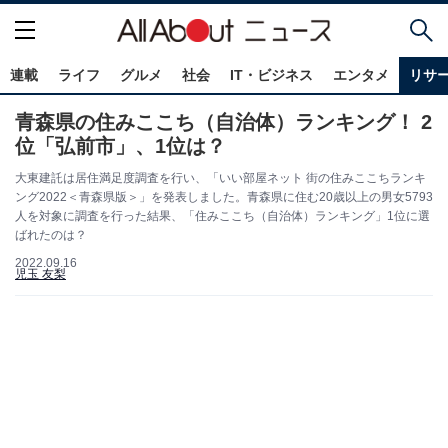
連載
ライフ
グルメ
社会
IT・ビジネス
エンタメ
リサ
青森県の住みここち（自治体）ランキング！ 2
位「弘前市」、1位は？
大東建託は居住満足度調査を行い、「いい部屋ネット 街の住みここちランキ
ング2022＜青森県版＞」を発表しました。青森県に住む20歳以上の男女5793
人を対象に調査を行った結果、「住みここち（自治体）ランキング」1位に選
ばれたのは？
2022.09.16
児玉 友梨