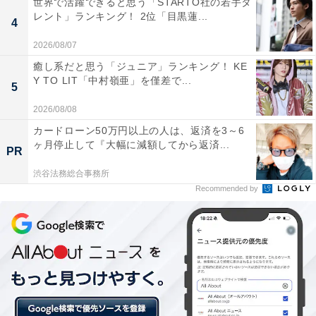
世界で活躍できると思う「STARTO社の若手タ
レント」ランキング！ 2位「目黒蓮...
4
2026/08/07
癒し系だと思う「ジュニア」ランキング！ KE
Y TO LIT「中村嶺亜」を僅差で...
5
2026/08/08
カードローン50万円以上の人は、返済を3～6
ヶ月停止して『大幅に減額してから返済...
PR
渋谷法務総合事務所
Recommended by
1位：2021年2位からランクアップの「上北郡おい
らせ町」