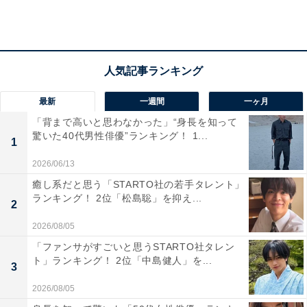
感動系など様々な曲に対応し、歌いこなす、表現し伝え
ることができるのが1番の魅力だと思う（21歳女性）」
など、人間では難しい音域や技術を実現してくれるとこ
ろ、との声が集まりました。
最新
一週間
一ヶ月
また、「人間の声では表現出来ない、耳で反響するよう
「背まで高いと思わなかった」“身長を知って
な秘、神的で透明感のある歌声が良いと思います（25歳
驚いた40代男性俳優”ランキング！ 1...
1
女性）」「とにかくくせになる声色（25歳女性）」「機
械音であるのに、どこか情緒豊かな声が魅力的である
2026/06/13
（21歳女性）」などのコメントも寄せられました。
癒し系だと思う「STARTO社の若手タレント」
ランキング！ 2位「松島聡」を抑え...
2
2026/08/05
「ファンサがすごいと思うSTARTO社タレン
ト」ランキング！ 2位「中島健人」を...
3
2026/08/05