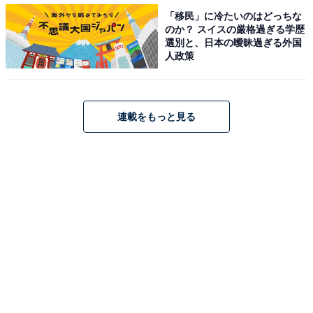
ンキングを分析】
「移民」に冷たいのはどっちな
のか？ スイスの厳格過ぎる学歴
・
選別と、日本の曖昧過ぎる外国
全国500人に聞いた、好きな「ピアプロキャラ」ランキ
人政策
ング！ 第2位は「鏡音リン」、圧倒的1位は？【プロがラ
ンキングを分析】
・
連載をもっと見る
好きな「初音ミクの楽曲」ランキング！ 第2位は「マト
リョシカ」、圧倒的人気の1位は？【プロがランキング
を分析】
・
猫田あしゅ、透明感あふれる「初音ミク」のコスプレ披
露！ 「キュンキュンでっす」「最高最強」