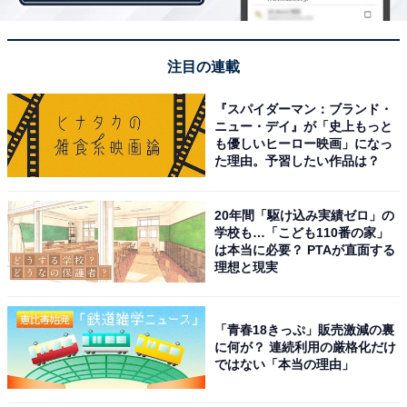
クのビジュアルについての声も多く寄せられました。
「世界中で愛されていることが納得できる愛嬌のあるビ
注目の連載
ジュアルと癖になる歌声（23歳男性）」「現実世界では
『スパイダーマン：ブランド・
絶対にいない存在に惹かれている人が多くいると思いま
ニュー・デイ』が「史上もっと
す（21歳男性）」など、理想を体現化したようなビジュ
も優しいヒーロー映画」になっ
た理由。予習したい作品は？
アルに憧れている人も多いようです。
20年間「駆け込み実績ゼロ」の
学校も…「こども110番の家」
＞ほかのコメントも見る
は本当に必要？ PTAが直面する
理想と現実
【おすすめ記事】
「青春18きっぷ」販売激減の裏
・
に何が？ 連続利用の厳格化だけ
ではない「本当の理由」
好きな「ボカロP」ランキング！ 「ナユタン星人」
「wowaka」「DECO*27」を抑えた1位は？ 【プロがラ