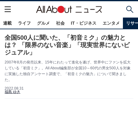
連載
ライフ
グルメ
社会
IT・ビジネス
エンタメ
リサ
全国500人に聞いた、「初音ミク」の魅力と
は？ 「限界のない音楽」「現実世界にないビ
ジュアル」
2007年8月の発売以来、15年にわたって進化を遂げ、世界中にファンを拡大
している「初音ミク」。All About編集部が全国10～60代の男女500人を対象
に実施した独自アンケート調査で、「初音ミクの魅力」について聞きまし
た。
2022.08.31
福島 ゆき