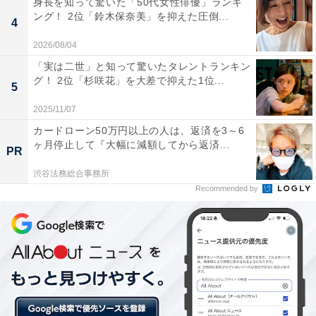
身長を知って驚いた「50代女性俳優」ランキ
ング！ 2位「鈴木保奈美」を抑えた圧倒...
4
2026/08/04
「実は二世」と知って驚いたタレントランキン
グ！ 2位「杉咲花」を大差で抑えた1位...
5
2025/11/07
カードローン50万円以上の人は、返済を3～6
ヶ月停止して『大幅に減額してから返済...
「ツインテールとニーハイが萌えに刺さる」キャ
PR
ラデザが魅力！
渋谷法務総合事務所
Recommended by
「聞きやすい歌声と長いツインテールとニーハイで萌え
に刺さる特化したキャラデザ（27歳女性）」「とにかく
かわいい！ 一度目にすると印象に残る。 VOCALOIDの
曲の歌詞も素敵（27歳女性）」「緑色の長い髪をツイン
テールにしているのが可愛い。小さいのに頑張って良く
歌っている姿に惹かれます（56歳男性）」など、初音ミ