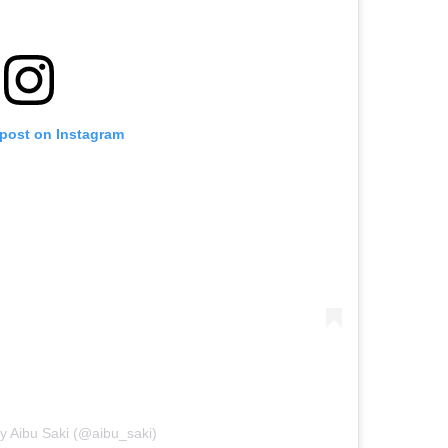
 post on Instagram
y Aibu Saki (@aibu_saki)