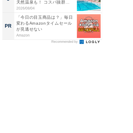
天然温泉も！ コスパ抜群...
賀ゆめ
お...
2026/08/04
2026/08/0
「今日の目玉商品は？」毎日
全国の
変わるAmazonタイムセール
付きの
PR
PR
が見逃せない
Amazon
COCO VIL
Recommended by