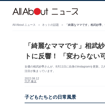
All About ニュース
ネットの話題
「綺麗なママです」相武紗季、
「綺麗なママです」相武紗
トに反響！ 「変わらない
女優の相武紗季さんが、8月11日に自身のInstagramを更
注目が集まっています。
2022.08.12
宍戸 奏太
子どもたちとの日常風景