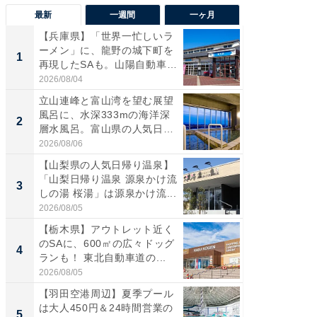
最新
一週間
一ヶ月
【兵庫県】「世界一忙しいラ
【三重
ーメン」に、龍野の城下町を
「鈴鹿天
1
1
再現したSAも。山陽自動車
は100
道...
2026/08/04
2026/08/0
立山連峰と富山湾を望む展望
「ミニオ
風呂に、水深333mの海洋深
ッグ！ 
2
2
層水風呂。富山県の人気日
ど、夏限
帰...
2026/08/06
2026/08/0
【山梨県の人気日帰り温泉】
ステラ
「山梨日帰り温泉 源泉かけ流
詰め放題
3
3
しの湯 桜湯」は源泉かけ流...
00円で「
2026/08/05
2026/08/0
【栃木県】アウトレット近く
【埼玉
のSAに、600㎡の広々ドッグ
「行田天
4
4
ランも！ 東北自動車道の...
は和の
が...
2026/08/05
2026/08/0
【羽田空港周辺】夏季プール
【石川
は大人450円＆24時間営業の
湯】「天
5
5