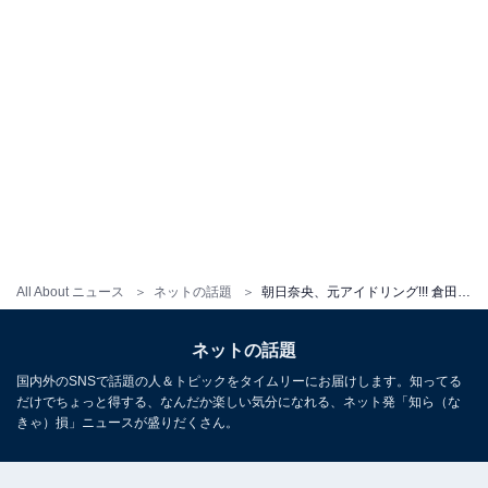
All About ニュース
ネットの話題
朝日奈央、元アイドリング!!! 倉田瑠夏と5年ぶりのディズニーを満喫！ 「可愛すぎるツーショット」
ネットの話題
国内外のSNSで話題の人＆トピックをタイムリーにお届けします。知ってる
だけでちょっと得する、なんだか楽しい気分になれる、ネット発「知ら（な
きゃ）損」ニュースが盛りだくさん。