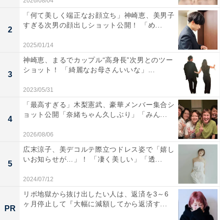
2026/08/04
「何て美しく端正なお顔立ち」神崎恵、美男子
すぎる次男の顔出しショット公開！ 「め...
2
2025/01/14
神崎恵、まるでカップル“高身長”次男とのツー
ショット！ 「綺麗なお母さんいいな」...
3
2023/05/31
「最高すぎる」木梨憲武、豪華メンバー集合シ
ョット公開「奈緒ちゃん久しぶり」「みん...
4
2026/08/06
広末涼子、美デコルテ際立つドレス姿で「嬉し
いお知らせが…」！ 「凄く美しい」「透...
5
2024/07/12
リボ地獄から抜け出したい人は、返済を3～6
ヶ月停止して『大幅に減額してから返済す...
PR