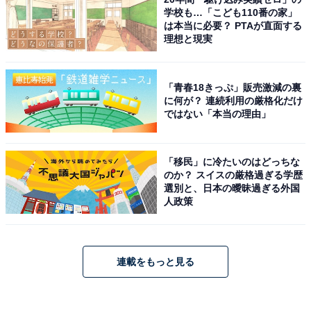
学校も…「こども110番の家」
は本当に必要？ PTAが直面する
理想と現実
「青春18きっぷ」販売激減の裏
に何が？ 連続利用の厳格化だけ
ではない「本当の理由」
「移民」に冷たいのはどっちな
のか？ スイスの厳格過ぎる学歴
選別と、日本の曖昧過ぎる外国
人政策
連載をもっと見る