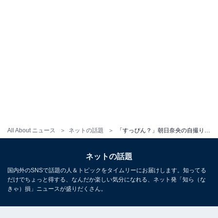
All About ニュース
ネットの話題
「すっぴん？」朝日奈央の自撮りショットに反響！ 「かわいすぎます」「どんどん美人さんになってる」
ネットの話題
国内外のSNSで話題の人＆トピックをタイムリーにお届けします。知ってる
だけでちょっと得する、なんだか楽しい気分になれる、ネット発「知ら（な
きゃ）損」ニュースが盛りだくさん。