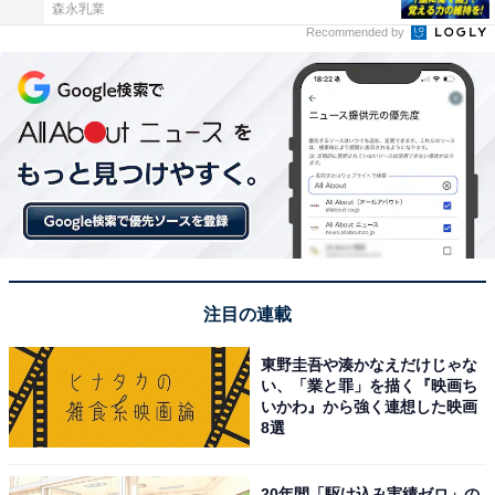
森永乳業
Recommended by
注目の連載
東野圭吾や湊かなえだけじゃな
い、「業と罪」を描く『映画ち
いかわ』から強く連想した映画
8選
20年間「駆け込み実績ゼロ」の