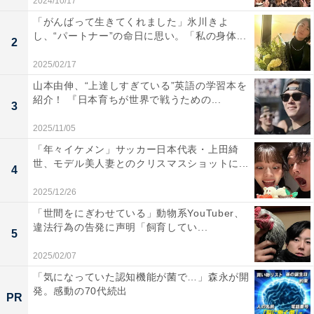
2024/10/17
「がんばって生きてくれました」氷川きよ
し、“パートナー”の命日に思い。「私の身体...
2
2025/02/17
山本由伸、“上達しすぎている”英語の学習本を
紹介！ 『日本育ちが世界で戦うための...
3
2025/11/05
「年々イケメン」サッカー日本代表・上田綺
世、モデル美人妻とのクリスマスショットに...
4
2025/12/26
「世間をにぎわせている」動物系YouTuber、
違法行為の告発に声明「飼育してい...
5
2025/02/07
「気になっていた認知機能が菌で…」森永が開
発。感動の70代続出
PR