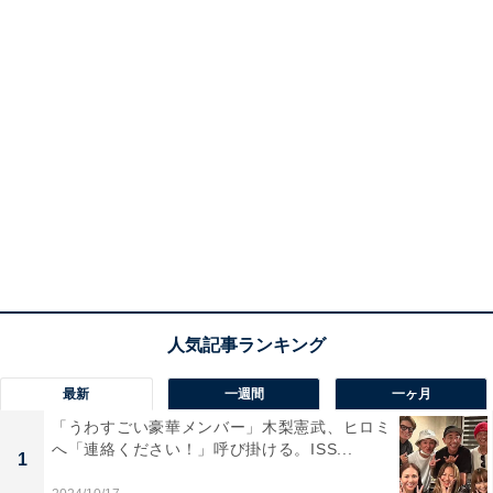
最新
一週間
一ヶ月
「うわすごい豪華メンバー」木梨憲武、ヒロミ
へ「連絡ください！」呼び掛ける。ISS...
1