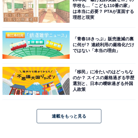
学校も…「こども110番の家」
は本当に必要？ PTAが直面する
理想と現実
「青春18きっぷ」販売激減の裏
に何が？ 連続利用の厳格化だけ
ではない「本当の理由」
「移民」に冷たいのはどっちな
のか？ スイスの厳格過ぎる学歴
選別と、日本の曖昧過ぎる外国
人政策
連載をもっと見る