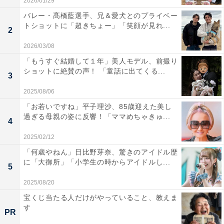
2026/01/29
バレー・髙橋藍選手、兄＆愛犬とのプライベー
トショットに「超きちょー」「笑顔が見れ...
2
2026/03/08
「もうすぐ結婚して１年」美人モデル、前撮り
ショットに絶賛の声！ 「童話に出てくる...
3
2025/08/06
「お若いですね」平子理沙、85歳迎えた美し
過ぎる母親の姿に反響！「ママめちゃきゅ...
4
2025/02/12
「何歳やねん」日比野芽奈、驚きのアイドル歴
に「大御所」「小学生の時からアイドルし...
5
2025/08/20
宝くじ当たる人だけがやっていること、教えま
す
PR