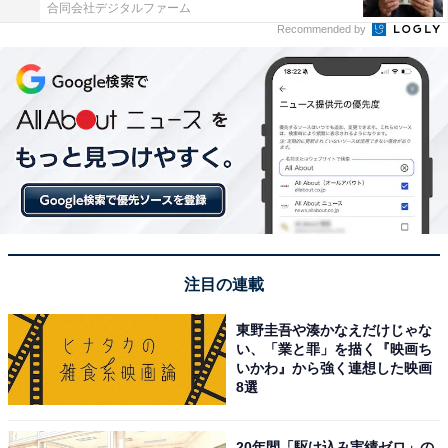
合同会社デジタルファーム
Recommended by
注目の連載
東野圭吾や湊かなえだけじゃな
い、「業と罪」を描く『映画ち
いかわ』から強く連想した映画
8選
20年間「駆け込み実績ゼロ」の