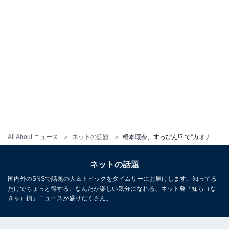
All About ニュース
ネットの話題
橋本環奈、すっぴん!? で“カオナシクッション”に埋もれる姿に「な、な、なんだこの可愛さは？！？！」
ネットの話題
国内外のSNSで話題の人＆トピックをタイムリーにお届けします。知ってる
だけでちょっと得する、なんだか楽しい気分になれる、ネット発「知ら（な
きゃ）損」ニュースが盛りだくさん。