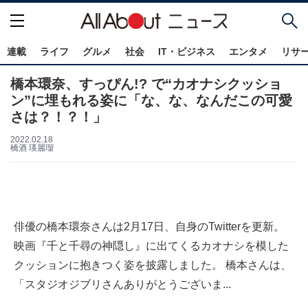
連載
ライフ
グルメ
社会
IT・ビジネス
エンタメ
リサ
橋本環奈、すっぴん!? で“カオナシクッショ
ン”に埋もれる姿に「な、な、なんだこの可愛
さは？！？！」
2022.02.18
橋酒 瑛麗瑠
俳優の橋本環奈さんは2月17日、自身のTwitterを更新。
映画『千と千尋の神隠し』に出てくるカオナシを模した
クッションに抱きつく姿を披露しました。 橋本さんは、
「スタジオジブリさんありがとうございま...