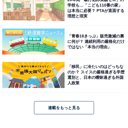
学校も…「こども110番の家」
は本当に必要？ PTAが直面する
理想と現実
「青春18きっぷ」販売激減の裏
に何が？ 連続利用の厳格化だけ
ではない「本当の理由」
「移民」に冷たいのはどっちな
のか？ スイスの厳格過ぎる学歴
選別と、日本の曖昧過ぎる外国
人政策
連載をもっと見る