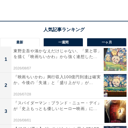
最新
一週間
一ヶ月
東野圭吾や湊かなえだけじゃない、「業と罪」
を描く『映画ちいかわ』から強く連想した...
1
2026/08/07
『映画ちいかわ』興行収入100億円到達は確実
か。今後の「失速」と「盛り上がり」が...
2
2026/07/28
2：新垣結衣さん（11票）
『スパイダーマン：ブランド・ニュー・デイ』
が「史上もっとも優しいヒーロー映画」に...
3
なりたい顔2人目に選ばれたのは、女優の新垣結衣さ
2026/08/01
ん。