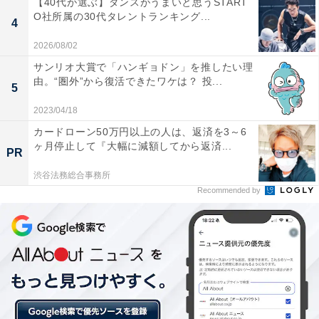
【40代が選ぶ】ダンスがうまいと思うSTART
O社所属の30代タレントランキング...
4
新垣さんは、2001年にファッション誌『ニコラ』のオー
2026/08/02
ディションでグランプリを獲得しモデルデビュー。その
サンリオ大賞で「ハンギョドン」を推したい理
後、2006年から放送された江崎グリコ「ポッキー」シリ
由。“圏外”から復活できたワケは？ 投...
ーズのCMで大ブレイクし、女優としては、ドラマ『リ
5
ーガル・ハイ』シリーズや『逃げるは恥だが役に立つ』
2023/04/18
（2016）に出演するなど高い人気を誇っています。
カードローン50万円以上の人は、返済を3～6
ヶ月停止して『大幅に減額してから返済...
PR
アンケート回答者からは、「可愛さと綺麗さ兼ね備え
渋谷法務総合事務所
て、ロングもショートも似合うから（30代女性）」や
Recommended by
「なにやっても似合う。どんな髪型でもどんな役でも合
うってすごい。昔からずっと理想的すぎる顔だと思って
いました（30代女性）」など、どんな髪型でも似合う新
垣さんのかわいい顔になりたい！といったコメントがほ
とんどでした。