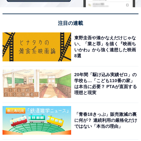
注目の連載
東野圭吾や湊かなえだけじゃな
い、「業と罪」を描く『映画ち
いかわ』から強く連想した映画
8選
20年間「駆け込み実績ゼロ」の
学校も…「こども110番の家」
は本当に必要？ PTAが直面する
理想と現実
3：橋本環奈さん（7票）
「青春18きっぷ」販売激減の裏
に何が？ 連続利用の厳格化だけ
ではない「本当の理由」
なりたい顔3人目に選ばれたのは、女優として活躍する
橋本環奈さんでした。