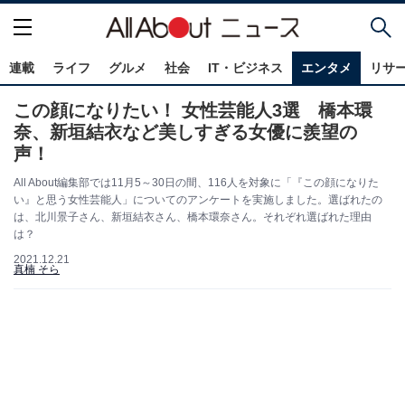
連載
ライフ
グルメ
社会
IT・ビジネス
エンタメ
リサ
この顔になりたい！ 女性芸能人3選 橋本環
奈、新垣結衣など美しすぎる女優に羨望の
声！
All About編集部では11月5～30日の間、116人を対象に「『この顔になりた
い』と思う女性芸能人」についてのアンケートを実施しました。選ばれたの
は、北川景子さん、新垣結衣さん、橋本環奈さん。それぞれ選ばれた理由
は？
2021.12.21
真楠 そら