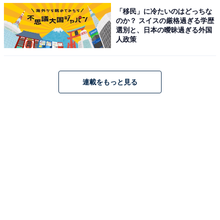
「移民」に冷たいのはどっちな
のか？ スイスの厳格過ぎる学歴
橋本さんは、アイドルグループ・Rev. from DVLのメンバ
選別と、日本の曖昧過ぎる外国
ーとして活躍。その後、女優として映画『銀魂』シリー
人政策
ズや『かぐや様は告らせたい～天才たちの恋愛頭脳戦
～』シリーズなどの大人気映画に多数出演しています。
かわいらしいルックスだけではなく、その演技力やバラ
連載をもっと見る
エティ番組で見せる飾らない性格が魅力的な女優さんで
す。
アンケート回答者からは、「芸能界でいちばんかわいい
と思うし、誰が見ても可愛いって一目で思うから（20代
女性）」や「私の思う"かわいい"を絵に書いたら橋本環
奈になる（40代女性）」など、完璧と言っても良いほど
のかわいさに憧れる人が多数でした。