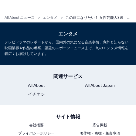
【おすすめ記事】
・
All About ニュース
エンタメ
この顔になりたい！ 女性芸能人3選 橋本環奈、新垣結衣など美しすぎる女優に羨望の声！
この顔になりたい！ 男性芸能人4選 佐藤健、竹野内
豊、平野紫耀、もう一人は？
エンタメ
・
テレビドラマのレポートから、国内外の気になる音楽事情、意外と知らない
妹にしたい芸能人3選！ 橋本環奈、広瀬すず、浜辺美
映画業界や作品の考察、話題のスポーツニュースまで、旬のエンタメ情報を
幅広くお届けしています。
波……「一緒に出かけたい」愛嬌最強の女優が集結
・
弟にしたい芸能人3選！ 神木隆之介、平野紫耀……「か
関連サービス
わいすぎ」「癒やされたい」の声多数
All About
All About Japan
・
イチオシ
姉だったらうれしい芸能人3選！ 「50過ぎてあの若さと
かわいらしさ」選ばれた女優とその理由は……？
・
サイト情報
兄だったらうれしい芸能人3選！ 大泉洋、西島秀俊など
会社概要
広告掲載
頼りがいのある男性芸能人に妄想集まる
プライバシーポリシー
著作権・商標・免責事項