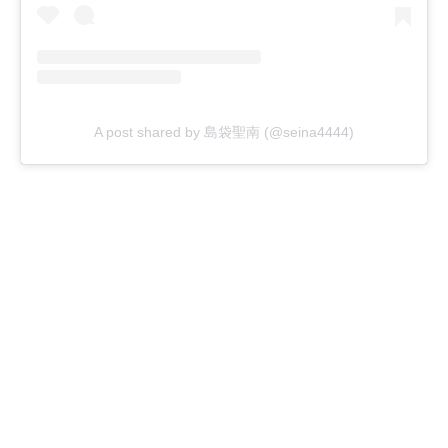
A post shared by 島袋聖南 (@seina4444)