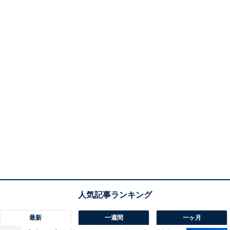
最新
一週間
一ヶ月