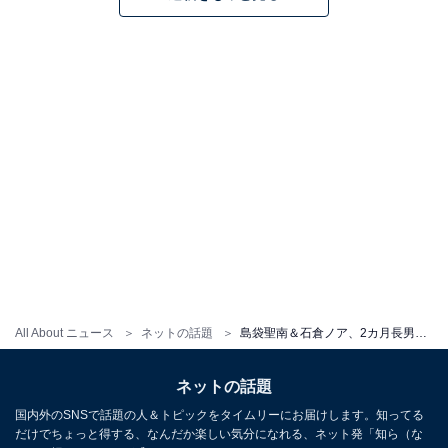
All About ニュース
ネットの話題
島袋聖南＆石倉ノア、2カ月長男を連れての里帰りショットに反響！ 「素敵なご夫婦」「こっちまで幸せ」
ネットの話題
国内外のSNSで話題の人＆トピックをタイムリーにお届けします。知ってる
だけでちょっと得する、なんだか楽しい気分になれる、ネット発「知ら（な