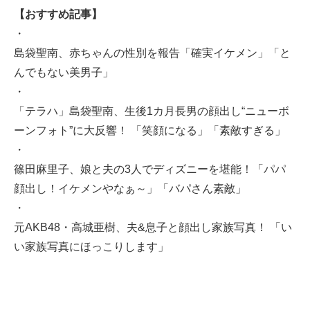
【おすすめ記事】
・
島袋聖南、赤ちゃんの性別を報告「確実イケメン」「と
んでもない美男子」
・
「テラハ」島袋聖南、生後1カ月長男の顔出し“ニューボ
ーンフォト”に大反響！ 「笑顔になる」「素敵すぎる」
・
篠田麻里子、娘と夫の3人でディズニーを堪能！「パパ
顔出し！イケメンやなぁ～」「バパさん素敵」
・
元AKB48・高城亜樹、夫&息子と顔出し家族写真！ 「い
い家族写真にほっこりします」