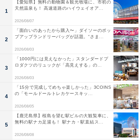
【愛知県】無料の動物園＆観光牧場に、市初の
天然温泉も！ 高速道路のハイウェイオア...
1
2026/08/07
「面白いのあったから購入〜」ダイソーのポッ
プアップランドリーバッグが話題。“さま...
2
2026/08/03
「1000円には見えなかった」スタンダードプ
ロダクツのリュックが「高見えする」の...
3
2026/08/03
「15分で完成してめちゃ楽しかった」3COINS
の「モールドールトレカケースキッ...
4
2026/08/05
【鹿児島県】桜島を望む駅ビルの大観覧車に、
無料の駅ナカ足湯も！ 駅ナカ・駅直結ス...
5
2026/08/08