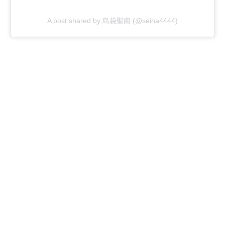
A post shared by 島袋聖南 (@seina4444)