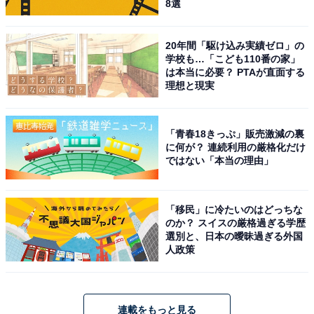
8選
20年間「駆け込み実績ゼロ」の
学校も…「こども110番の家」
は本当に必要？ PTAが直面する
理想と現実
「青春18きっぷ」販売激減の裏
に何が？ 連続利用の厳格化だけ
ではない「本当の理由」
「移民」に冷たいのはどっちな
のか？ スイスの厳格過ぎる学歴
選別と、日本の曖昧過ぎる外国
人政策
連載をもっと見る