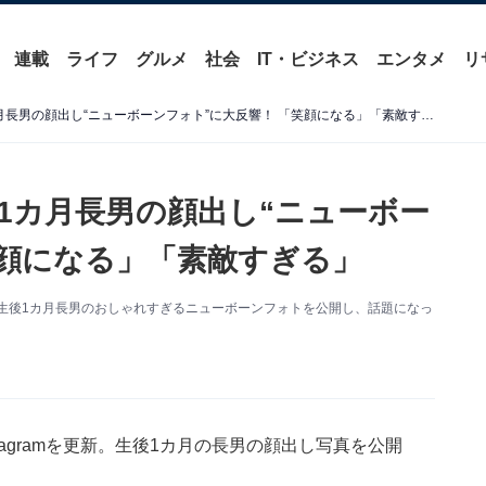
連載
ライフ
グルメ
社会
IT・ビジネス
エンタメ
リ
「テラハ」島袋聖南、生後1カ月長男の顔出し“ニューボーンフォト”に大反響！ 「笑顔になる」「素敵すぎる」
1カ月長男の顔出し“ニューボー
笑顔になる」「素敵すぎる」
更新。生後1カ月長男のおしゃれすぎるニューボーンフォトを公開し、話題になっ
tagramを更新。生後1カ月の長男の顔出し写真を公開