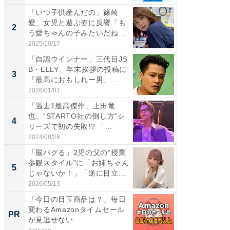
「いつ子供産んだの」篠崎
「女の
愛、女児と遊ぶ姿に反響「も
介、バ
2
2
う愛ちゃんの子みたいだね」
らのプレ
「完...
愛...
2025/10/17
2026/08/0
「自認ウインナー」三代目JS
「脚が
B・ELLY、年末挨拶の投稿に
横川尚
3
3
「最高におもしれー男」...
ムキな姿
刃...
2026/01/01
2026/08/0
「過去1最高傑作」上田竜
「え、
也、“STARTO社の倒し方”シ
芸人、2
4
4
リーズで初の失敗!? 「...
エットに
2024/08/26
2026/08/0
「脳バグる」2児の父の“授業
「脳がバ
参観スタイル”に「お姉ちゃん
装姿が話
5
5
じゃないか！」「逆に目立...
のお父さ
2026/05/13
2026/08/0
「今日の目玉商品は？」毎日
【西野
変わるAmazonタイムセール
刊『北
PR
PR
が見逃せない
くか』