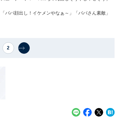
！「パパ顔出し！イケメンやなぁ～」「バパさん素敵」
2