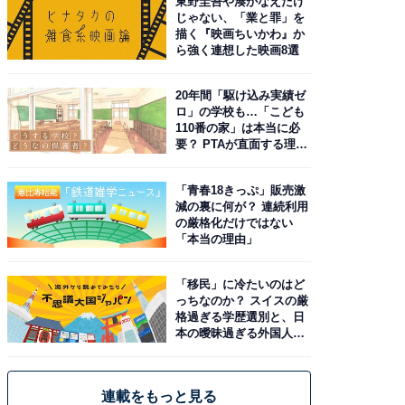
東野圭吾や湊かなえだけ
じゃない、「業と罪」を
描く『映画ちいかわ』か
ら強く連想した映画8選
20年間「駆け込み実績ゼ
ロ」の学校も…「こども
110番の家」は本当に必
要？ PTAが直面する理想
と現実
「青春18きっぷ」販売激
減の裏に何が？ 連続利用
の厳格化だけではない
「本当の理由」
「移民」に冷たいのはど
っちなのか？ スイスの厳
格過ぎる学歴選別と、日
本の曖昧過ぎる外国人政
策
連載をもっと見る