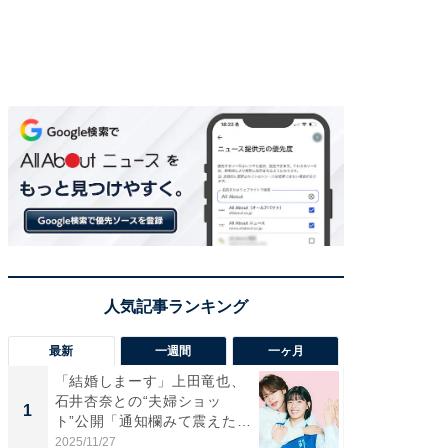
最新
一週間
一ヶ月
「結婚しまーす」上田竜也、
「さす
石井杏奈との“夫婦ショッ
は」高
1
1
ト”公開「通知欄みて震えた」
災地を
「...
「カ...
2025/11/27
2026/08/0