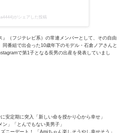
na4444)がシェアした投稿
ス』（フジテレビ系）の常連メンバーとして、その自由
。同番組で出会った10歳年下のモデル・石倉ノアさんと
Instagramで第1子となる長男の出産を発表していまし
でに安定期に突入「新しい命を授かり心から幸せ」
メン」「とんでもない美男子」
でディズニーデート！ 「Amiちゃん楽しそうやし幸せそう」