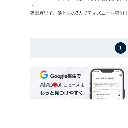
・
篠田麻里子、娘と夫の3人でディズニーを堪能
1