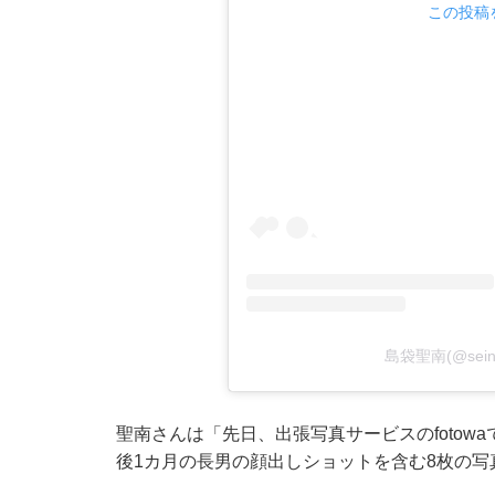
この投稿を
島袋聖南(@sei
聖南さんは「先日、出張写真サービスのfoto
後1カ月の長男の顔出しショットを含む8枚の