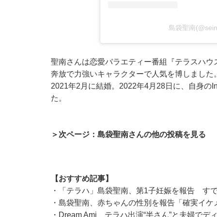
島袋聖南(@sei
聖南さんは恋愛バラエティー番組『テラスハウ
奔放で力強いキャラクターで人気を博しました
2021年2月に結婚。2022年4月28日に、自身の
た。
＞次ページ：島袋聖南さんの他の投稿を見る
【おすすめ記事】
・
「テラハ」島袋聖南、第1子妊娠を報告 す
・
島袋聖南、赤ちゃんの性別を報告「確実イケ
・
Dream Ami、テラハ出演“半さん”と夫婦