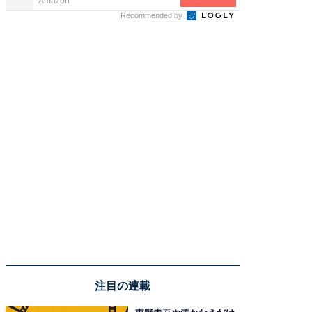
Amazon
FINCHI o
Recommended by
注目の連載