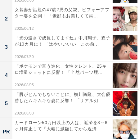
2026/08/06
女装姿が話題の47歳2児の父親、ビフォーアフ
ター姿を公開！ 「素顔もお美しくて納...
2
2025/06/12
「光の速さで成長してますね」中川翔子、双子
が10カ月に！ 「はやいいいい この前...
3
2026/07/30
「ポケモンで言う進化」女性タレント、25キ
ロ増量ショットに反響！ 「全然パーツ埋...
4
2026/08/05
「脚がとんでもないことに」横川尚隆、大会優
勝したムキムキな姿に反響！ 「リアル刃...
5
2026/08/03
カードローン50万円以上の人は、返済を3～6
ヶ月停止して『大幅に減額してから返済...
PR