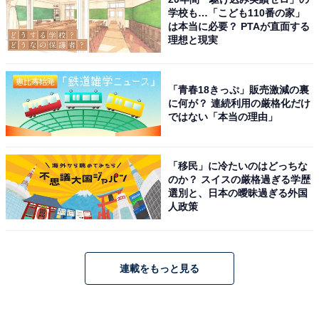
学校も…「こども110番の家」
は本当に必要？ PTAが直面する
理想と現実
「青春18きっぷ」販売激減の裏
に何が？ 連続利用の厳格化だけ
ではない「本当の理由」
「移民」に冷たいのはどっちな
のか？ スイスの厳格過ぎる学歴
選別と、日本の曖昧過ぎる外国
人政策
連載をもっと見る