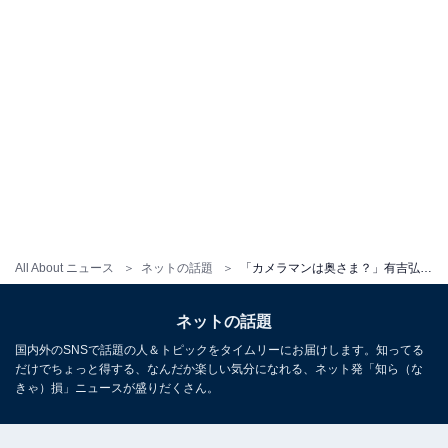
All About ニュース
ネットの話題
「カメラマンは奥さま？」有吉弘行、浜辺でのバックショットに反響！ 「かっこよすぎでしょ」
ネットの話題
国内外のSNSで話題の人＆トピックをタイムリーにお届けします。知ってる
だけでちょっと得する、なんだか楽しい気分になれる、ネット発「知ら（な
きゃ）損」ニュースが盛りだくさん。