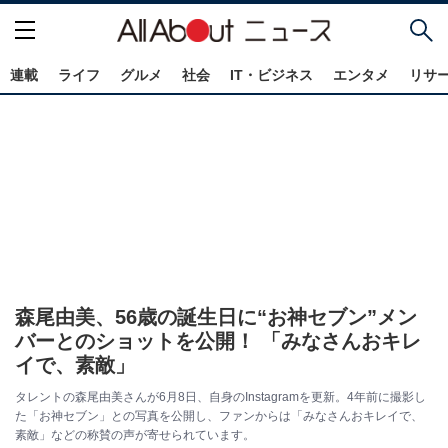
連載
ライフ
グルメ
社会
IT・ビジネス
エンタメ
リサ
森尾由美、56歳の誕生日に“お神セブン”メン
バーとのショットを公開！ 「みなさんおキレ
イで、素敵」
タレントの森尾由美さんが6月8日、自身のInstagramを更新。4年前に撮影し
た「お神セブン」との写真を公開し、ファンからは「みなさんおキレイで、
素敵」などの称賛の声が寄せられています。