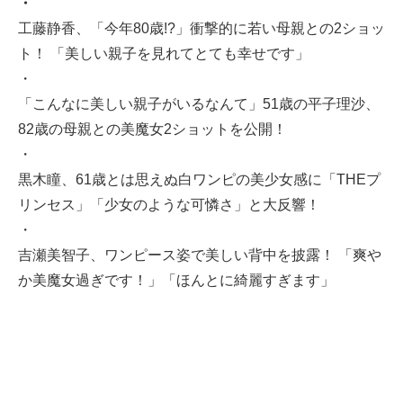
・
工藤静香、「今年80歳!?」衝撃的に若い母親との2ショッ
ト！ 「美しい親子を見れてとても幸せです」
・
「こんなに美しい親子がいるなんて」51歳の平子理沙、
82歳の母親との美魔女2ショットを公開！
・
黒木瞳、61歳とは思えぬ白ワンピの美少女感に「THEプ
リンセス」「少女のような可憐さ」と大反響！
・
吉瀬美智子、ワンピース姿で美しい背中を披露！ 「爽や
か美魔女過ぎです！」「ほんとに綺麗すぎます」