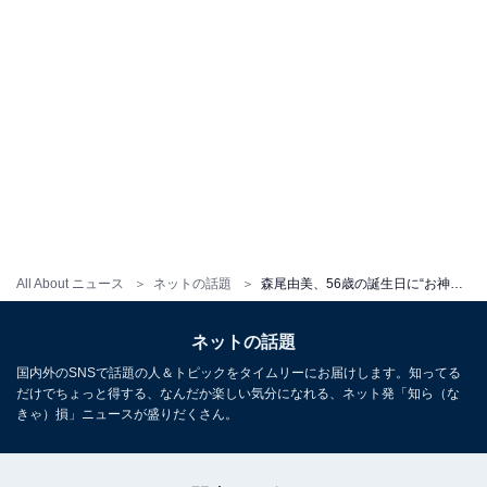
All About ニュース
ネットの話題
森尾由美、56歳の誕生日に“お神セブン”メンバーとのショットを公開！ 「みなさんおキレイで、素敵」
ネットの話題
国内外のSNSで話題の人＆トピックをタイムリーにお届けします。知ってる
だけでちょっと得する、なんだか楽しい気分になれる、ネット発「知ら（な
きゃ）損」ニュースが盛りだくさん。