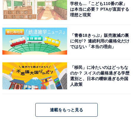
学校も…「こども110番の家」
は本当に必要？ PTAが直面する
理想と現実
「青春18きっぷ」販売激減の裏
に何が？ 連続利用の厳格化だけ
ではない「本当の理由」
「移民」に冷たいのはどっちな
のか？ スイスの厳格過ぎる学歴
選別と、日本の曖昧過ぎる外国
人政策
連載をもっと見る