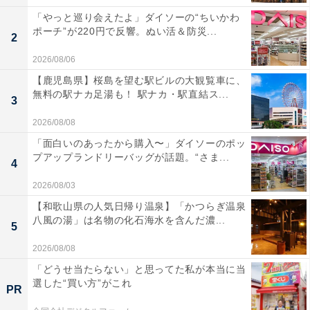
「やっと巡り会えたよ」ダイソーの“ちいかわ
ポーチ”が220円で反響。ぬい活＆防災...
2
2026/08/06
【鹿児島県】桜島を望む駅ビルの大観覧車に、
無料の駅ナカ足湯も！ 駅ナカ・駅直結ス...
3
2026/08/08
「面白いのあったから購入〜」ダイソーのポッ
プアップランドリーバッグが話題。“さま...
4
2026/08/03
【和歌山県の人気日帰り温泉】「かつらぎ温泉
八風の湯」は名物の化石海水を含んだ濃...
5
2026/08/08
「どうせ当たらない」と思ってた私が本当に当
選した“買い方”がこれ
PR