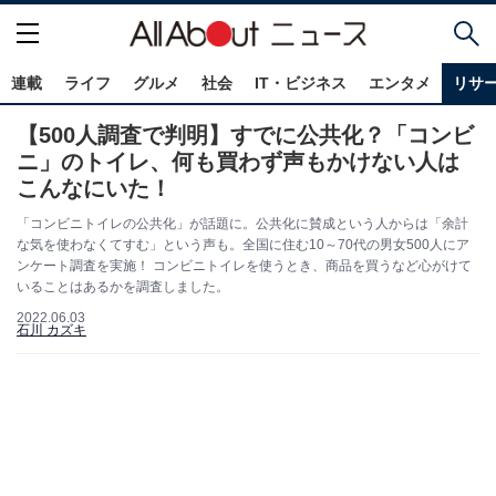
連載
ライフ
グルメ
社会
IT・ビジネス
エンタメ
リサ
【500人調査で判明】すでに公共化？「コンビ
ニ」のトイレ、何も買わず声もかけない人は
こんなにいた！
「コンビニトイレの公共化」が話題に。公共化に賛成という人からは「余計
な気を使わなくてすむ」という声も。全国に住む10～70代の男女500人にア
ンケート調査を実施！ コンビニトイレを使うとき、商品を買うなど心がけて
いることはあるかを調査しました。
2022.06.03
石川 カズキ