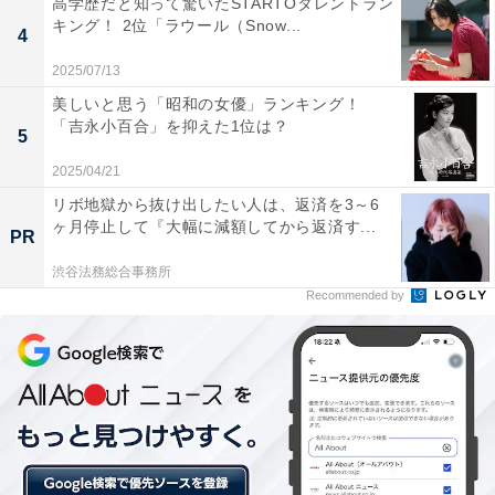
高学歴だと知って驚いたSTARTOタレントラン
キング！ 2位「ラウール（Snow...
4
心がけていることは「商品を買う」
2025/07/13
美しいと思う「昭和の女優」ランキング！
「吉永小百合」を抑えた1位は？
心がけていることが「ある」を選んだ人からは、以下の
5
ようなコメントが寄せられました。
2025/04/21
リボ地獄から抜け出したい人は、返済を3～6
ヶ月停止して『大幅に減額してから返済す...
PR
「綺麗に使う。飲み物やおにぎりを買う（30代・女
性）」「買い物をしないでトイレだけ借りることはしな
渋谷法務総合事務所
Recommended by
い（30代・女性）」
「キレイに使う。また、ペットボトルや飴など100円程
度の物を購入します（30代・女性）」「店員さんへ声を
かけることやなるべく短時間で出る、数円でもいいので
商品を購入します（30代・女性）」「利用もキレイに使
うことを心がけ、また商品購入することで、コンビニの
方がこれからも提供し続けていただけるようにしててい