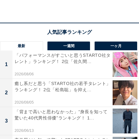
およそ68％の人が商品を買うなど、心がけていることが
あるようです。
最新
一週間
一ヶ月
「パフォーマンスがすごいと思うSTARTO社タ
レント」ランキング！ 2位「佐久間...
1
2026/08/06
癒し系だと思う「STARTO社の若手タレント」
ランキング！ 2位「松島聡」を抑え...
2
2026/08/05
「背まで高いと思わなかった」“身長を知って
驚いた40代男性俳優”ランキング！ 1...
3
2026/06/13