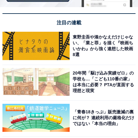
ます（30代・女性）」
注目の連載
心がけていることの内容は「商品を買う」がほとんど。
東野圭吾や湊かなえだけじゃな
合わせてなるべく綺麗に使うことや、店員さんに声をか
い、「業と罪」を描く『映画ち
ける、短時間で出るようにするといった気を遣っている
いかわ』から強く連想した映画
人もいるようです。
8選
20年間「駆け込み実績ゼロ」の
学校も…「こども110番の家」
は本当に必要？ PTAが直面する
理想と現実
「青春18きっぷ」販売激減の裏
に何が？ 連続利用の厳格化だけ
ではない「本当の理由」