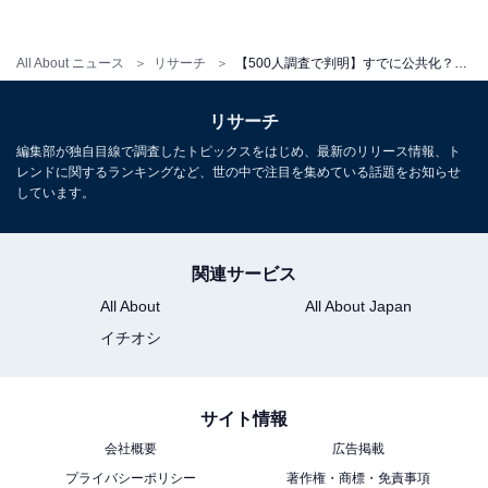
て、一部の人の中ではすでにコンビニのトイレは「無料
かつ無断で使っていいもの」になっているようです。
All About ニュース
リサーチ
【500人調査で判明】すでに公共化？「コンビニ」のトイレ、何も買わず声もかけない人はこんなにいた！
リサーチ
公共化の賛否に揺れるコンビニトイレ。どちらにして
編集部が独自目線で調査したトピックスをはじめ、最新のリリース情報、ト
も、借りる際はお店のルールに従って清潔を心掛け、感
レンドに関するランキングなど、世の中で注目を集めている話題をお知らせ
謝の気持ちを忘れないようにしたいですね。
しています。
関連サービス
【おすすめ記事】
All About
All About Japan
・
イチオシ
【500人調査】コンビニトイレ公共化、賛成・反対どっ
ち？難しい問題かと思ったらダブルスコアの大差!?
・
サイト情報
【衝撃？共感？】500人調査で判明した「コンビニトイ
会社概要
広告掲載
レ」利用者の実態…男女共用、酔っ払い、非常識な使い
プライバシーポリシー
著作権・商標・免責事項