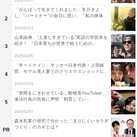
2024/10/17
「がんばって生きてくれました」氷川きよ
し、“パートナー”の命日に思い。「私の身体...
2
2025/02/17
山本由伸、“上達しすぎている”英語の学習本を
紹介！ 『日本育ちが世界で戦うための...
3
2025/11/05
「年々イケメン」サッカー日本代表・上田綺
世、モデル美人妻とのクリスマスショットに...
4
2025/12/26
「世間をにぎわせている」動物系YouTuber、
違法行為の告発に声明「飼育してい...
5
2025/02/07
森永乳業の研究で分かった「太りにくいカラダ
づくり」のカギとは？
PR