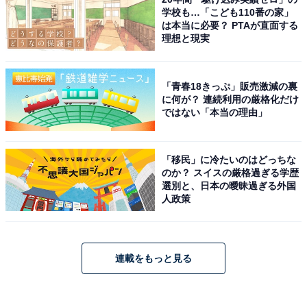
学校も…「こども110番の家」
は本当に必要？ PTAが直面する
理想と現実
「青春18きっぷ」販売激減の裏
に何が？ 連続利用の厳格化だけ
ではない「本当の理由」
「移民」に冷たいのはどっちな
のか？ スイスの厳格過ぎる学歴
選別と、日本の曖昧過ぎる外国
人政策
連載をもっと見る