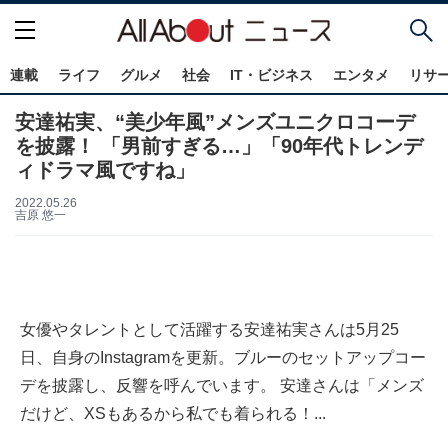
連載
ライフ
グルメ
社会
IT・ビジネス
エンタメ
リサ
安達祐実、“美少年風”メンズユニクロコーデ
を披露！ 「男前すぎる…」「90年代トレンデ
ィドラマ風ですね」
2022.05.26
吉原 悠一
女優やタレントとして活躍する安達祐実さんは5月25
日、自身のInstagramを更新。ブルーのセットアップコー
デを披露し、反響を呼んでいます。 安達さんは「メンズ
だけど、XSもあるから私でも着られる！...