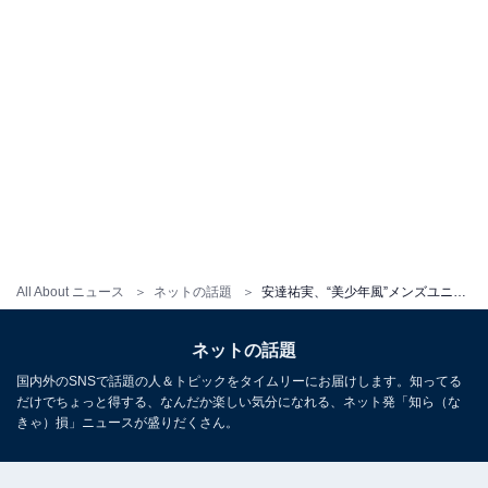
All About ニュース
ネットの話題
安達祐実、“美少年風”メンズユニクロコーデを披露！ 「男前すぎる…」「90年代トレンディドラマ風ですね」
ネットの話題
国内外のSNSで話題の人＆トピックをタイムリーにお届けします。知ってる
だけでちょっと得する、なんだか楽しい気分になれる、ネット発「知ら（な
きゃ）損」ニュースが盛りだくさん。