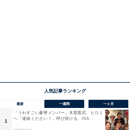
最新
一週間
一ヶ月
「うわすごい豪華メンバー」木梨憲武、ヒロミ
へ「連絡ください！」呼び掛ける。ISS...
1