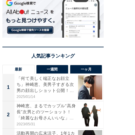
最新
一週間
一ヶ月
「何て美しく端正なお顔立
「さす
ち」神崎恵、美男子すぎる次
は」高
1
1
男の顔出しショット公開！
災地を
「め...
「カ...
2025/01/14
2026/08/0
神崎恵、まるでカップル“高身
「女の
長”次男とのツーショット！
介、バ
2
2
「綺麗なお母さんいいな」...
らのプレ
愛...
2023/05/31
2026/08/0
活動再開の広末涼子、1年1カ
「脚が