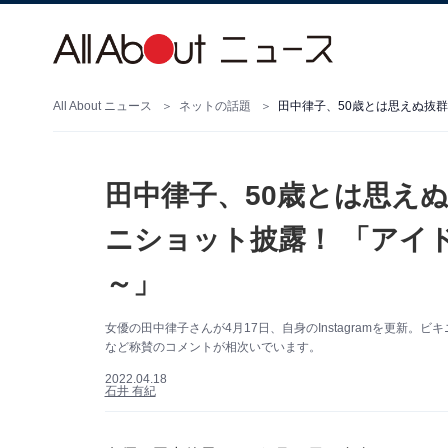
All About ニュース
ネットの話題
田中律子、50歳とは思え
ニショット披露！ 「アイ
～」
女優の田中律子さんが4月17日、自身のInstagramを更新
など称賛のコメントが相次いでいます。
2022.04.18
石井 有紀