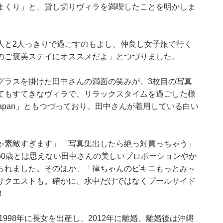
まくり」と、貸し切りヴィラを満喫したことを明かしま
人と2人っきりで過ごすのもよし、仲良し女子旅で行く
のご褒美ステイにオススメだよ」とつづりました。
グラスを掛けた田中さんの満面の笑みが。3枚目の写真
てもすてきなヴィラで、リラックスタイムを過ごした様
apan
」ともつづっており、田中さんが着用している白い
ゃ素敵すぎます」「写真集出したら絶っ対買っちゃう」
50歳とは思えない田中さんの美しいプロポーションやか
られました。そのほか、「律ちゃんのビキニもっとみ～
リクエストも。確かに、水中だけではなくプールサイド
！
1998年に長女を出産し、2012年に離婚。離婚後は沖縄