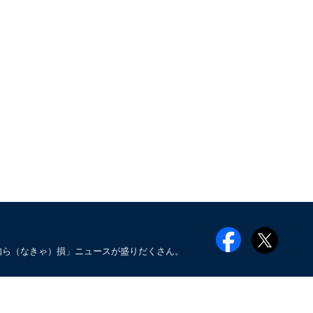
知ら（なきゃ）損」ニュースが盛りだくさん。