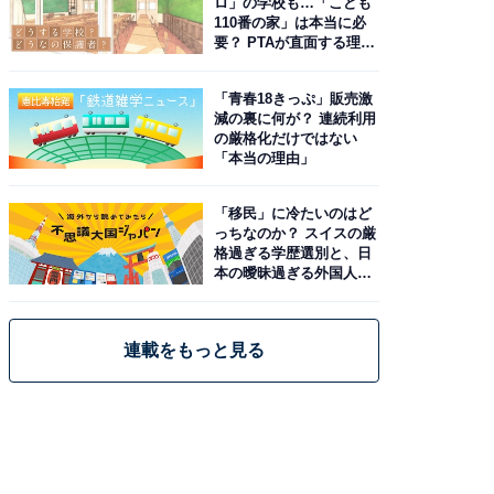
ロ」の学校も…「こども
110番の家」は本当に必
要？ PTAが直面する理想
と現実
「青春18きっぷ」販売激
減の裏に何が？ 連続利用
の厳格化だけではない
「本当の理由」
「移民」に冷たいのはど
っちなのか？ スイスの厳
格過ぎる学歴選別と、日
本の曖昧過ぎる外国人政
策
連載をもっと見る