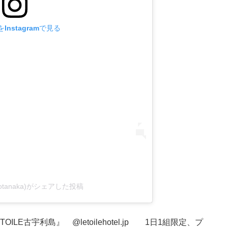
Instagramで見る
kotanaka)がシェアした投稿
TOILE古宇利島』
@letoilehotel.jp
1日1組限定、プ