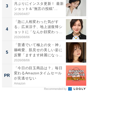
月ぶりにインスタ更新！ 最新
横川尚
3
3
ショット＆“無言の投稿”...
ムキな姿
刃...
2026/04/07
2026/08/0
「急に人相変わった気がす
「え、
る」広末涼子、地上波復帰シ
芸人、2
4
4
ョットに「なんか顔変わっ
エットに
た」の...
2026/08/06
2026/08/0
「普通でいて極上の女・神」
「脳がバ
篠崎愛、肌見せの美しい姿に
装姿が話
5
5
反響「ますます綺麗になって
のお父さ
い...
2026/08/06
2026/08/0
「今日の目玉商品は？」毎日
全国の
変わるAmazonタイムセール
付きの
PR
PR
が見逃せない
Amazon
COCO VIL
Recommended by