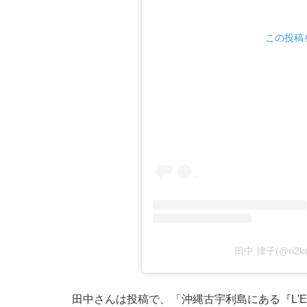
この投稿を
田中 律子(@ri2
田中さんは投稿で、「沖縄古宇利島にある『L'E