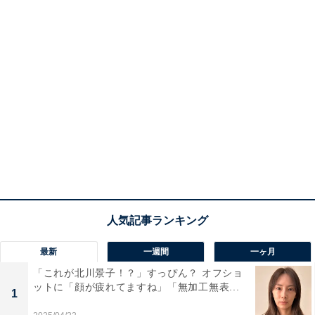
最新
一週間
一ヶ月
「これが北川景子！？」すっぴん？ オフショ
ットに「顔が疲れてますね」「無加工無表...
1