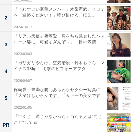
2025/04/22
「うわすごい豪華メンバー」木梨憲武、ヒロミ
へ「連絡ください！」呼び掛ける。ISS...
2
2024/10/17
「リアル天使」篠崎愛、肩をちら見せしたバス
ローブ姿に「可愛すぎんぞ～」「目の表情...
3
2023/03/03
「ガリガリやんけ」空気階段・鈴木もぐら、マ
イナス38kg！ 衝撃のビフォーアフタ...
4
2026/04/07
篠崎愛、豊満な胸元あらわなセクシー写真に
「大変けしからんです」「天下一の美女です...
5
2022/01/05
「宝くじ、運じゃなかった」当たる人は“同じ
こと”してる
PR