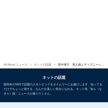
All About ニュース
ネットの話題
田中律子、美人娘とディズニーシーを満喫！ 「母娘ではなく姉妹に見えますね」「ずっーと憧れです」
ネットの話題
国内外のSNSで話題の人＆トピックをタイムリーにお届けします。知ってる
だけでちょっと得する、なんだか楽しい気分になれる、ネット発「知ら（な
きゃ）損」ニュースが盛りだくさん。