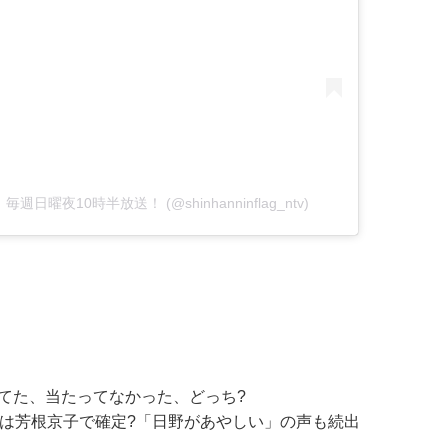
】毎週日曜夜10時半放送！ (@shinhanninflag_ntv)
てた、当たってなかった、どっち?
人は芳根京子で確定?「日野があやしい」の声も続出