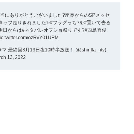
当にありがとうございました?座長からのSPメッセ
タッフ走りきれました
✨
#フラグっち
?を
#置いて去る
明日からは
#ネタバレオフショ祭りです
?
#西島秀俊
ic.twitter.com/ozRvY01UPM
回3月13日夜10時半放送！ (@shinfla_ntv)
ch 13, 2022