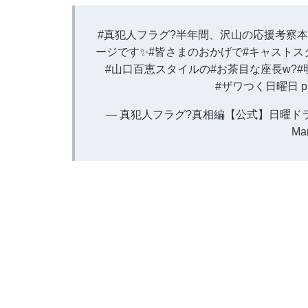
#真犯人フラグ
?半年間、沢山の応援考察本
ージです✨
#皆さまのおかげで
#キャストス
#山口百恵スタイルの
#お茶目な座長w
?
#
#ザワつく日曜日
p
— 真犯人フラグ?真相編【公式】日曜ドラマ 最終
Mar