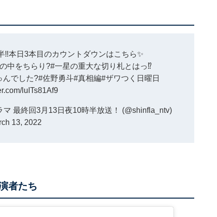
半‼️本日3本目のカウントダウンはこちら✨
場の中をちらり
?
#一星の重大な切り札とはっ
⁉️
ゅんでした
?
#佐野勇斗
#真相編
#ザワつく日曜日
ter.com/luITs81Af9
回3月13日夜10時半放送！ (@shinfla_ntv)
ch 13, 2022
演者たち