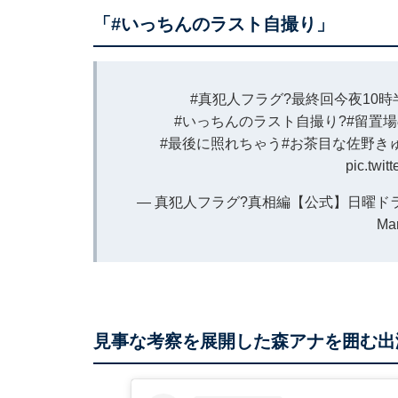
「#いっちんのラスト自撮り」
#真犯人フラグ
?最終回今夜10時
#いっちんのラスト自撮り
?️
#留置
#最後に照れちゃう
#お茶目な佐野き
pic.twit
— 真犯人フラグ?真相編【公式】日曜ドラマ 最終
Mar
見事な考察を展開した森アナを囲む出