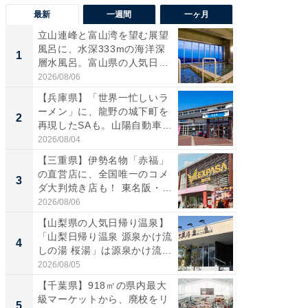
最新
一週間
一ヶ月
立山連峰と富山湾を望む展望
【兵庫
風呂に、水深333mの海洋深
ーメン
1
1
層水風呂。富山県の人気日
再現した
帰...
道...
2026/08/06
2026/08/0
【兵庫県】「世界一忙しいラ
【三重
ーメン」に、龍野の城下町を
「鈴鹿天
2
2
再現したSAも。山陽自動車
は100
道...
2026/08/04
2026/08/0
【三重県】伊勢名物「赤福」
ステラ
の直営店に、全国唯一のコメ
詰め放題
3
3
ダ大判焼き店も！ 東名阪・
00円で「
伊...
2026/08/06
2026/08/0
【山梨県の人気日帰り温泉】
「ミニオ
「山梨日帰り温泉 源泉かけ流
ッグ！ 
4
4
しの湯 桜湯」は源泉かけ流...
ど、夏限
2026/08/05
2026/08/0
【千葉県】918㎡の県内最大
【埼玉
級マーケットから、廃校をリ
「行田天
5
5