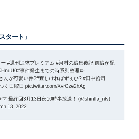
信スタート」
リー
#週刊追求プレミアム
#河村の編集後記
前編が配
FhKHnuU0
#事件発生までの時系列整理
✏️
司さんが可愛い件
?
#宜しければずぇひ
?
#田中哲司
ワつく日曜日
pic.twitter.com/XvrCze2hAg
回3月13日夜10時半放送！ (@shinfla_ntv)
ch 13, 2022