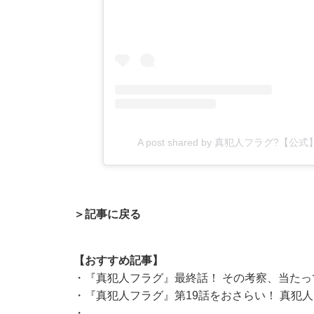
A post shared by 真犯人フラグ?【公式
＞記事に戻る
【おすすめ記事】
・
『真犯人フラグ』最終話！ その考察、当たっ
・
『真犯人フラグ』第19話をおさらい！ 真犯
・