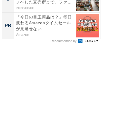
ノベした直売所まで。ファ
は和の
ー...
が...
2026/08/06
2026/08/0
「今日の目玉商品は？」毎日
退職金
変わるAmazonタイムセール
と多く
PR
PR
が見逃せない
Amazon
東京証券
Recommended by