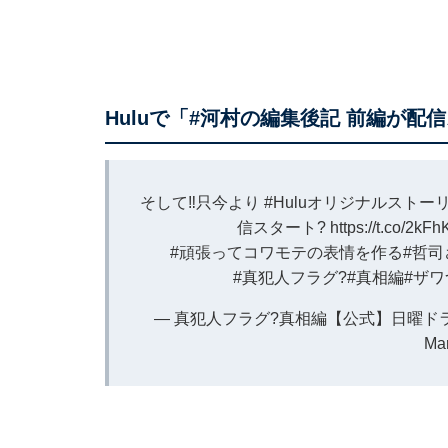
Huluで「#河村の編集後記 前編が配
そして‼️只今より
#Huluオリジナルストー
信スタート?
https://t.co/2k
#頑張ってコワモテの表情を作る
#哲
#真犯人フラグ
?
#真相編
#ザ
— 真犯人フラグ?真相編【公式】日曜ドラマ 最終
Mar