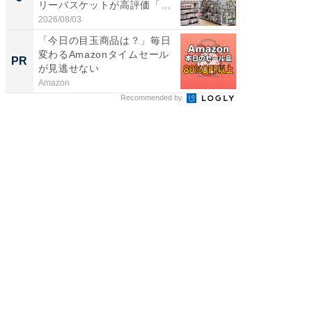
リーバスケットが高評価「使
層水風
わ...
帰...
2026/08/03
2026/08/0
「今日の目玉商品は？」毎日
特別な
変わるAmazonタイムセール
「太り
PR
PR
が見逃せない
とは？
Amazon
森永乳業
Recommended by