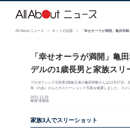
All About ニュース
ネットの話題
「幸せオーラが満開」亀田和毅
「幸せオーラが満開」亀田
デルの1歳長男と家族スリ
プロボクシング元世界2階級王者の亀田和毅さんは12月27日、自
有（のあ）さんとのスリーショット写真を披露しました。コメ
2021.12.29
橋酒 瑛麗瑠
家族3人でスリーショット