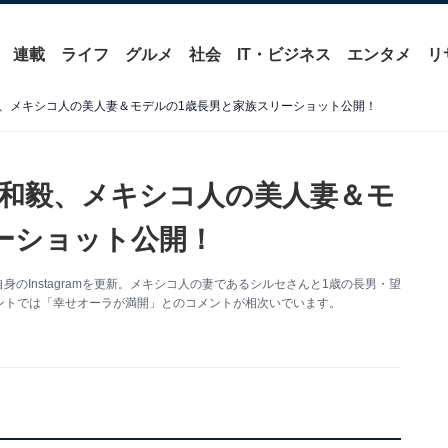
連載
ライフ
グルメ
社会
IT・ビジネス
エンタメ
リ
、メキシコ人の美人妻＆モデルの1歳長男と家族スリーショット公開！
和毅、メキシコ人の美人妻＆モ
ーショット公開！
身のInstagramを更新。メキシコ人の妻であるシルセさんと1歳の長男・望
ントでは「幸せオーラが満開」とのコメントが相次いでいます。