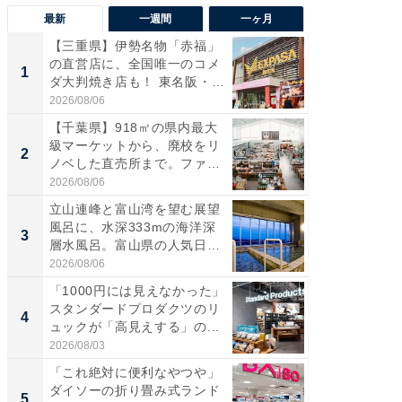
最新
一週間
一ヶ月
【三重県】伊勢名物「赤福」
【兵庫
の直営店に、全国唯一のコメ
ーメン
1
1
ダ大判焼き店も！ 東名阪・
再現した
伊...
道...
2026/08/06
2026/08/0
【千葉県】918㎡の県内最大
【三重
級マーケットから、廃校をリ
の直営
2
2
ノベした直売所まで。ファ
ダ大判焼
ー...
伊...
2026/08/06
2026/08/0
立山連峰と富山湾を望む展望
【千葉県
風呂に、水深333mの海洋深
級マー
3
3
層水風呂。富山県の人気日
ノベし
帰...
ー...
2026/08/06
2026/08/0
「1000円には見えなかった」
ステラ
スタンダードプロダクツのリ
詰め放題
4
4
ュックが「高見えする」の...
00円で「
2026/08/03
2026/08/0
「これ絶対に便利なやつや」
立山連
ダイソーの折り畳み式ランド
風呂に、
5
5