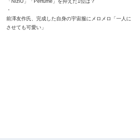
「NiziU」「Perfume」を抑えた1位は？
・
前澤友作氏、完成した自身の宇宙服にメロメロ「一人に
させても可愛い」