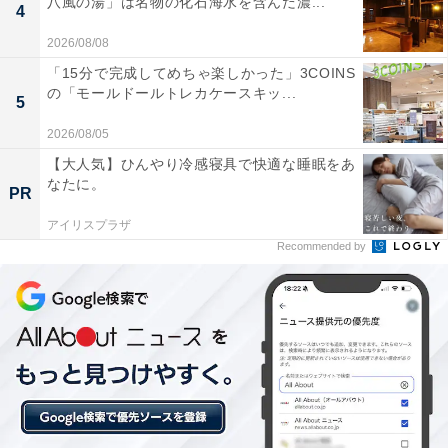
八風の湯」は名物の化石海水を含んだ濃...
4
2026/08/08
「15分で完成してめちゃ楽しかった」3COINS
の「モールドールトレカケースキッ...
5
2026/08/05
【大人気】ひんやり冷感寝具で快適な睡眠をあ
なたに。
PR
アイリスプラザ
Recommended by