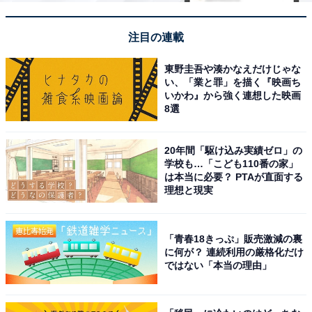
注目の連載
東野圭吾や湊かなえだけじゃな
い、「業と罪」を描く『映画ち
いかわ』から強く連想した映画
8選
20年間「駆け込み実績ゼロ」の
学校も…「こども110番の家」
は本当に必要？ PTAが直面する
理想と現実
「青春18きっぷ」販売激減の裏
に何が？ 連続利用の厳格化だけ
ではない「本当の理由」