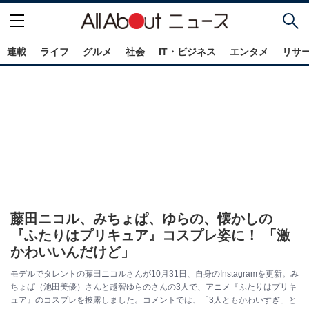
連載
ライフ
グルメ
社会
IT・ビジネス
エンタメ
リサ
藤田ニコル、みちょぱ、ゆらの、懐かしの
『ふたりはプリキュア』コスプレ姿に！ 「激
かわいいんだけど」
モデルでタレントの藤田ニコルさんが10月31日、自身のInstagramを更新。み
ちょぱ（池田美優）さんと越智ゆらのさんの3人で、アニメ『ふたりはプリキ
ュア』のコスプレを披露しました。コメントでは、「3人ともかわいすぎ」と