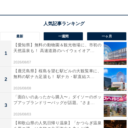
最新
一週間
一ヶ月
【愛知県】無料の動物園＆観光牧場に、市初の
天然温泉も！ 高速道路のハイウェイオア...
1
2026/08/07
【鹿児島県】桜島を望む駅ビルの大観覧車に、
無料の駅ナカ足湯も！ 駅ナカ・駅直結ス...
2
2026/08/08
「面白いのあったから購入〜」ダイソーのポッ
プアップランドリーバッグが話題。“さま...
3
2026/08/03
【和歌山県の人気日帰り温泉】「かつらぎ温泉