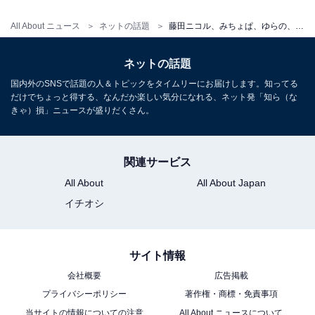
All About ニュース
ネットの話題
藤田ニコル、みちょぱ、ゆらの、懐かしの『ふたりはプリキュア』コスプレ姿に！ 「激かわいいんだけど」
ネットの話題
国内外のSNSで話題の人＆トピックをタイムリーにお届けします。知ってる
だけでちょっと得する、なんだか楽しい気分になれる、ネット発「知ら（な
きゃ）損」ニュースが盛りだくさん。
関連サービス
All About
All About Japan
イチオシ
サイト情報
会社概要
広告掲載
プライバシーポリシー
著作権・商標・免責事項
当サイトの情報についての注意
All About ニュースについて