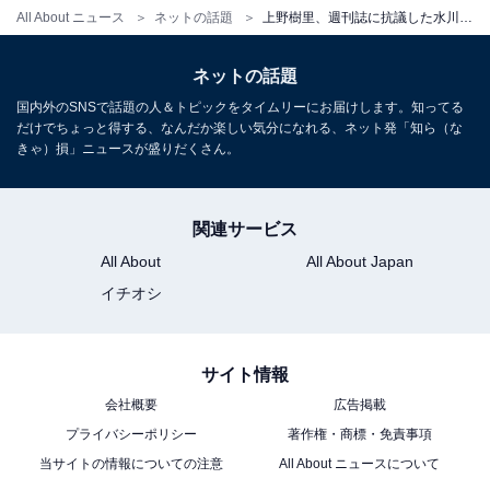
All About ニュース
ネットの話題
上野樹里、週刊誌に抗議した水川あさみ＆戸田恵梨香に賛同ツイート「同業者として心強いよ」
ネットの話題
国内外のSNSで話題の人＆トピックをタイムリーにお届けします。知ってる
だけでちょっと得する、なんだか楽しい気分になれる、ネット発「知ら（な
きゃ）損」ニュースが盛りだくさん。
関連サービス
All About
All About Japan
イチオシ
サイト情報
会社概要
広告掲載
プライバシーポリシー
著作権・商標・免責事項
当サイトの情報についての注意
All About ニュースについて