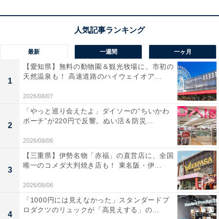
最新
一週間
一ヶ月
【愛知県】無料の動物園＆観光牧場に、市初の
天然温泉も！ 高速道路のハイウェイオア...
1
2026/08/07
「やっと巡り会えたよ」ダイソーの“ちいかわ
ポーチ”が220円で反響。ぬい活＆防災...
2
2026/08/06
【三重県】伊勢名物「赤福」の直営店に、全国
唯一のコメダ大判焼き店も！ 東名阪・伊...
3
2026/08/06
「1000円には見えなかった」スタンダードプ
ロダクツのリュックが「高見えする」の...
4