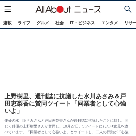
連載
ライフ
グルメ
社会
IT・ビジネス
エンタメ
リサ
上野樹里、週刊誌に抗議した水川あさみ＆戸
田恵梨香に賛同ツイート「同業者として心強
いよ」
俳優の水川あさみさんと戸田恵梨香さんが週刊誌に抗議したことに対し、同
じく俳優の上野樹里さんが賛同し、10月27日、5ツイートにわたり意見を述
べています。「同業者として心強いよ」とツイートし、二人の行動が「心強