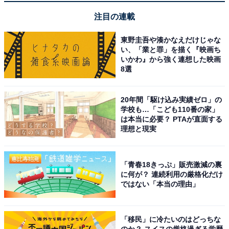
注目の連載
東野圭吾や湊かなえだけじゃな
い、「業と罪」を描く『映画ち
いかわ』から強く連想した映画
8選
20年間「駆け込み実績ゼロ」の
学校も…「こども110番の家」
は本当に必要？ PTAが直面する
理想と現実
「青春18きっぷ」販売激減の裏
に何が？ 連続利用の厳格化だけ
ではない「本当の理由」
「移民」に冷たいのはどっちな